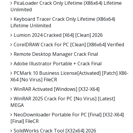
PicaLoader Crack Only Lifetime (x86x64) Lifetime
Unlimited
Keyboard Tracer Crack Only Lifetime (x86x64)
Lifetime Unlimited
Lumion 2024 Cracked [x64] [Clean] 2026
CorelDRAW Crack For PC [Clean] [x86x64] Verified
Remote Desktop Manager Crack Final
Adobe Illustrator Portable + Crack Final
PCMark 10 Business License[Activated] [Patch] X86-
X64 [no Virus] FileCR
WinRAR Activated [Windows] [x32-X64]
WinRAR 2025 Crack For PC [no Virus] [Latest]
MEGA
NeoDownloader Portable For PC [Final] [x32-X64]
[Final] FileCR
SolidWorks Crack Tool [x32x64] 2026