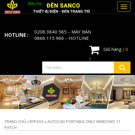
Toggl
navig
0208 3840 585
– MÁY BÀN
HOTLINE :
0866 115 966
– HOTLINE
Giỏ hàng
( 0
)
TRANG CHỦ
»
BYPASS
»
AUTOCAD PORTABLE ONLY WINDOWS 11
PATCH