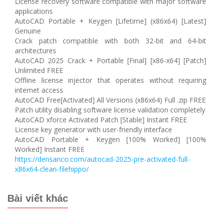
License recovery software compatible with major software
applications
AutoCAD Portable + Keygen [Lifetime] (x86x64) [Latest]
Genuine
Crack patch compatible with both 32-bit and 64-bit
architectures
AutoCAD 2025 Crack + Portable [Final] [x86-x64] [Patch]
Unlimited FREE
Offline license injector that operates without requiring
internet access
AutoCAD Free[Activated] All Versions (x86x64) Full .zip FREE
Patch utility disabling software license validation completely
AutoCAD xforce Activated Patch [Stable] Instant FREE
License key generator with user-friendly interface
AutoCAD Portable + Keygen [100% Worked] [100%
Worked] Instant FREE
https://densanco.com/autocad-2025-pre-activated-full-
x86x64-clean-filehippo/
Bài viết khác