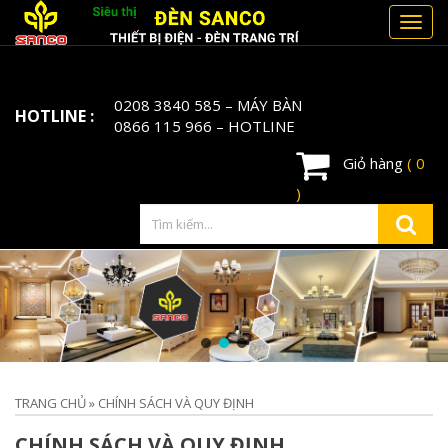
Toggl
navig
0208 3840 585
– MÁY BÀN
HOTLINE :
0866 115 966
– HOTLINE
Giỏ hàng
( 0
)
TRANG CHỦ
»
CHÍNH SÁCH VÀ QUY ĐỊNH
CHÍNH SÁCH VÀ QUY ĐỊNH