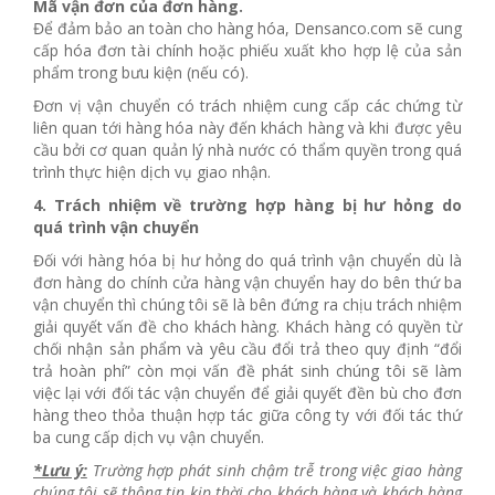
Mã vận đơn của đơn hàng.
Để đảm bảo an toàn cho hàng hóa, Densanco.com sẽ cung
cấp hóa đơn tài chính hoặc phiếu xuất kho hợp lệ của sản
phẩm trong bưu kiện (nếu có).
Đơn vị vận chuyển có trách nhiệm cung cấp các chứng từ
liên quan tới hàng hóa này đến khách hàng và khi được yêu
cầu bởi cơ quan quản lý nhà nước có thẩm quyền trong quá
trình thực hiện dịch vụ giao nhận.
4.
Trách nhiệm về trường hợp hàng bị hư hỏng do
quá trình vận chuyển
Đối với hàng hóa bị hư hỏng do quá trình vận chuyển dù là
đơn hàng do chính cửa hàng vận chuyển hay do bên thứ ba
vận chuyển thì chúng tôi sẽ là bên đứng ra chịu trách nhiệm
giải quyết vấn đề cho khách hàng. Khách hàng có quyền từ
chối nhận sản phẩm và yêu cầu đổi trả theo quy định “đổi
trả hoàn phí” còn mọi vấn đề phát sinh chúng tôi sẽ làm
việc lại với đối tác vận chuyển để giải quyết đền bù cho đơn
hàng theo thỏa thuận hợp tác giữa công ty với đối tác thứ
ba cung cấp dịch vụ vận chuyển.
*Lưu ý:
Trường hợp phát sinh chậm trễ trong việc giao hàng
chúng tôi sẽ thông tin kịp thời cho khách hàng và khách hàng