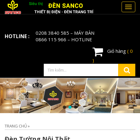
Toggl
navig
0208 3840 585
– MÁY BÀN
HOTLINE :
0866 115 966
– HOTLINE
Giỏ hàng
( 0
)
TRANG CHỦ
»
Đèn Tường Nội Thất