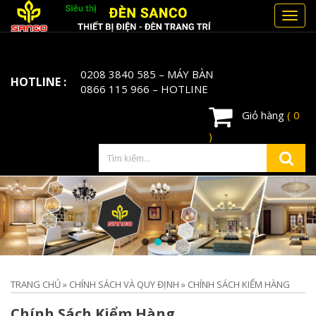
Toggl
navig
0208 3840 585
– MÁY BÀN
HOTLINE :
0866 115 966
– HOTLINE
Giỏ hàng
( 0
)
TRANG CHỦ
»
CHÍNH SÁCH VÀ QUY ĐỊNH
»
CHÍNH SÁCH KIỂM HÀNG
Chính Sách Kiểm Hàng