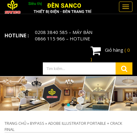
Toggl
navig
0208 3840 585
– MÁY BÀN
HOTLINE :
0866 115 966
– HOTLINE
Giỏ hàng
( 0
)
TRANG CHỦ
»
BYPASS
»
ADOBE ILLUSTRATOR PORTABLE + CRACK
FINAL