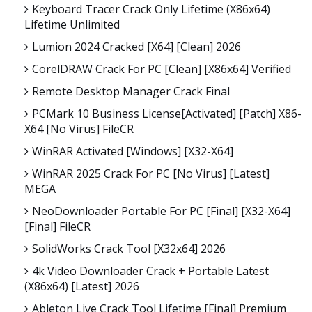
Keyboard Tracer Crack Only Lifetime (x86x64)
Lifetime Unlimited
Lumion 2024 Cracked [x64] [Clean] 2026
CorelDRAW Crack For PC [Clean] [x86x64] Verified
Remote Desktop Manager Crack Final
PCMark 10 Business License[Activated] [Patch] X86-
X64 [no Virus] FileCR
WinRAR Activated [Windows] [x32-X64]
WinRAR 2025 Crack For PC [no Virus] [Latest]
MEGA
NeoDownloader Portable For PC [Final] [x32-X64]
[Final] FileCR
SolidWorks Crack Tool [x32x64] 2026
4k Video Downloader Crack + Portable Latest
(x86x64) [Latest] 2026
Ableton Live Crack Tool Lifetime [Final] Premium