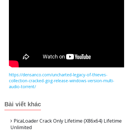
https://densanco.com/uncharted-legacy-of-thieves-
collection-cracked-gog-release-windows-version-multi-
audio-torrent/
Bài viết khác
PicaLoader Crack Only Lifetime (x86x64) Lifetime
Unlimited