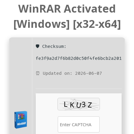
WinRAR Activated
[Windows] [x32-x64]
🛡️ Checksum:
fe3f9a2d7f6b82d0c50f4fe6bcb2a201
⏰ Updated on: 2026-06-07