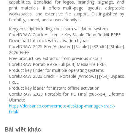
capabilities. Beneficial for logos, branding, signage, and
print materials. It offers multi-page layouts, adaptable
workspaces, and extensive file support. Distinguished by
flexibility, speed, and a user-friendly UI.
Keygen script including checksum validation system
CorelDRAW Crack + License Key Stable Clean Reddit FREE
Download full crack with activation bypass
CorelDRAW 2025 Free[Activated] [Stable] [x32-x64] [Stable]
2026 FREE
Free product key extractor from previous installs
CorelDRAW Portable exe Full [x64] MediaFire FREE
Product key finder for multiple operating systems
CorelDRAW 2023 Crack + Portable [Windows] [x64] Bypass
FREE
Product key loader for instant offline activation
CorelDRAW 2023 Portable for PC Final (x86-x64) Lifetime
Ultimate
https://densanco.com/remote-desktop-manager-crack-
final/
Bài viết khác