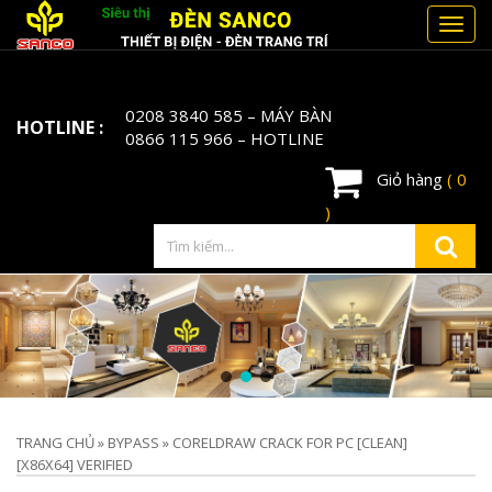
Toggl
navig
0208 3840 585
– MÁY BÀN
HOTLINE :
0866 115 966
– HOTLINE
Giỏ hàng
( 0
)
TRANG CHỦ
»
BYPASS
»
CORELDRAW CRACK FOR PC [CLEAN]
[X86X64] VERIFIED