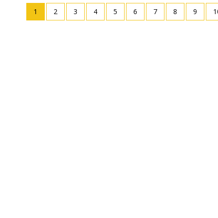
1
2
3
4
5
6
7
8
9
1