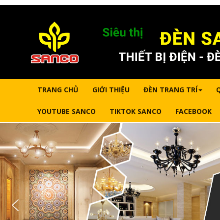
TRANG CHỦ
GIỚI THIỆU
ĐÈN TRANG TRÍ
YOUTUBE SANCO
TIKTOK SANCO
FACEBOOK