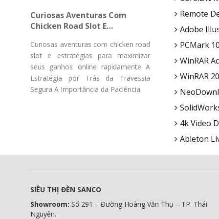
Gücü Pulsuz Fırlanmaların
Remote De
Curiosas Aventuras Com
Chicken Road Slot E
Adobe Illu
Estratégias Para Maximizar
Curiosas aventuras com chicken road
PCMark 10 
Seus Ganhos Online
slot e estratégias para maximizar
Rapidamente
WinRAR Ac
seus ganhos online rapidamente A
WinRAR 202
Estratégia por Trás da Travessia
Segura A Importância da Paciência
NeoDownloa
SolidWorks
4k Video D
Ableton Li
SIÊU THỊ ĐÈN SANCO
Showroom:
Số 291 – Đường Hoàng Văn Thụ – TP. Thái
Nguyên.