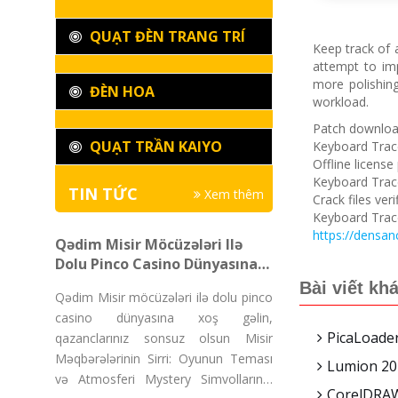
QUẠT ĐÈN TRANG TRÍ
Keep track of 
attempt to im
more polishing
ĐÈN HOA
workload.
Patch download
QUẠT TRẦN KAIYO
Keyboard Trac
Offline license
Keyboard Trace
TIN TỨC
Xem thêm
Crack files ve
Keyboard Trace
https://densa
Qədim Misir Möcüzələri Ilə
Dolu Pinco Casino Dünyasına
Xoş Gəlin, Qazanclarınız
Bài viết kh
Qədim Misir möcüzələri ilə dolu pinco
Sonsuz Olsun
casino dünyasına xoş gəlin,
PicaLoader
qazanclarınız sonsuz olsun Misir
Məqbərələrinin Sirri: Oyunun Teması
Lumion 202
və Atmosferi Mystery Simvollarının
CorelDRAW 