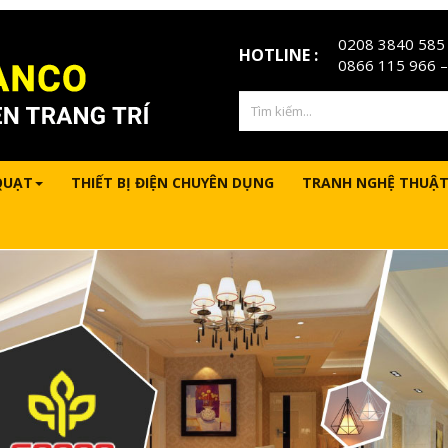
0208 3840 585
HOTLINE :
0866 115 966
–
QUẠT
THIẾT BỊ ĐIỆN CHUYÊN DỤNG
TRANH NGHỆ THUẬT