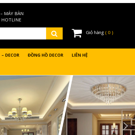
– MÁY BÀN
 HOTLINE
Giỏ hàng
( 0 )
 – DECOR
ĐỒNG HỒ DECOR
LIÊN HỆ