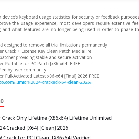
a device’s keyboard usage statistics for security or feedback purposes
prove the usage experience, most developers require extensive fee
 and what features are no longer being used in order to phase the
 designed to remove all trial limitations permanently
er Crack + License Key Clean Patch MediaFire
 patcher providing stable and secure activation
r Portable for PC Patch [x86-x64] FREE
rified by user community
r Full-Activated Latest x86-x64 [Final] 2026 FREE
nco.com/lumion-2024-cracked-x64-clean-2026/
ác
 Crack Only Lifetime (x86x64) Lifetime Unlimited
4 Cracked [x64] [Clean] 2026
Crack For PC [Clean] [x86x64] Verified