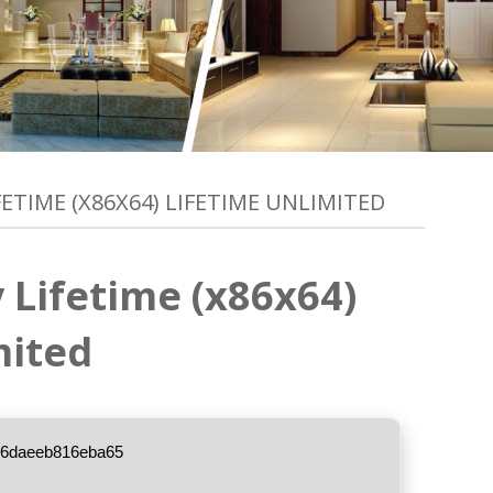
ETIME (X86X64) LIFETIME UNLIMITED
 Lifetime (x86x64)
mited
86daeeb816eba65