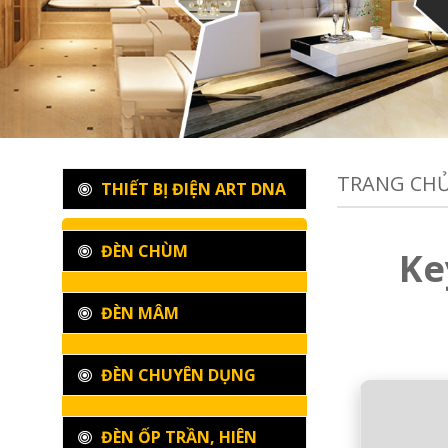
TRANG CH
THIẾT BỊ ĐIỆN ART DNA
ĐÈN CHÙM
Ke
ĐÈN MÂM
ĐÈN CHUYÊN DỤNG
ĐÈN ỐP TRẦN, HIÊN