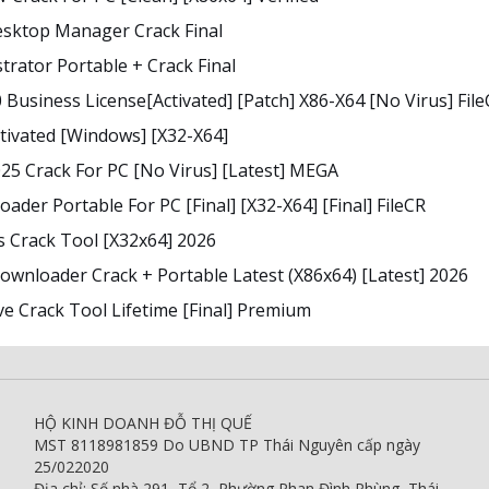
sktop Manager Crack Final
strator Portable + Crack Final
Business License[Activated] [Patch] X86-X64 [no Virus] Fil
tivated [Windows] [x32-X64]
5 Crack For PC [no Virus] [Latest] MEGA
der Portable For PC [Final] [x32-X64] [Final] FileCR
 Crack Tool [x32x64] 2026
ownloader Crack + Portable Latest (x86x64) [Latest] 2026
ve Crack Tool Lifetime [Final] Premium
HỘ KINH DOANH ĐỖ THỊ QUẾ
MST 8118981859 Do UBND TP Thái Nguyên cấp ngày
25/022020
Địa chỉ: Số nhà 291, Tổ 2, Phường Phan Đình Phùng, Thái