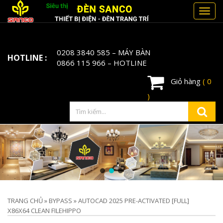
Toggl
navig
0208 3840 585
– MÁY BÀN
HOTLINE :
0866 115 966
– HOTLINE
Giỏ hàng
( 0
)
TRANG CHỦ
»
BYPASS
»
AUTOCAD 2025 PRE-ACTIVATED [FULL]
X86X64 CLEAN FILEHIPPO