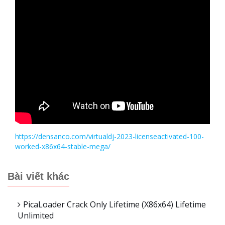
https://densanco.com/virtualdj-2023-licenseactivated-100-
worked-x86x64-stable-mega/
Bài viết khác
PicaLoader Crack Only Lifetime (x86x64) Lifetime
Unlimited