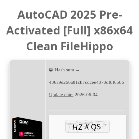
AutoCAD 2025 Pre-
Activated [Full] x86x64
Clean FileHippo
🧩 Hash sum →
436a9e266a81cb7cdcee4070df8f6586
Update date:
2026-06-04