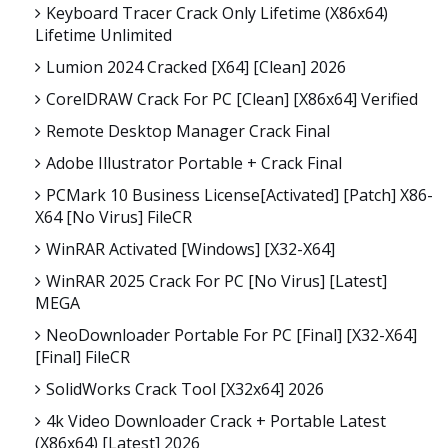
Keyboard Tracer Crack Only Lifetime (x86x64)
Lifetime Unlimited
Lumion 2024 Cracked [x64] [Clean] 2026
CorelDRAW Crack For PC [Clean] [x86x64] Verified
Remote Desktop Manager Crack Final
Adobe Illustrator Portable + Crack Final
PCMark 10 Business License[Activated] [Patch] X86-
X64 [no Virus] FileCR
WinRAR Activated [Windows] [x32-X64]
WinRAR 2025 Crack For PC [no Virus] [Latest]
MEGA
NeoDownloader Portable For PC [Final] [x32-X64]
[Final] FileCR
SolidWorks Crack Tool [x32x64] 2026
4k Video Downloader Crack + Portable Latest
(x86x64) [Latest] 2026