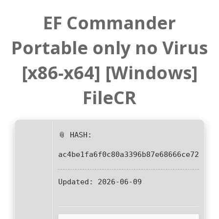
EF Commander
Portable only no Virus
[x86-x64] [Windows]
FileCR
📎 HASH:
ac4be1fa6f0c80a3396b87e68666ce72
Updated:
2026-06-09