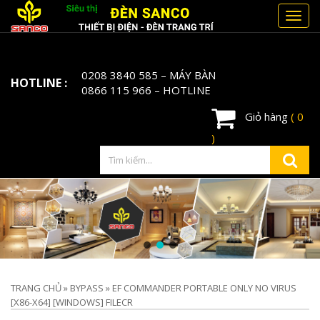
Toggl
navig
0208 3840 585
– MÁY BÀN
HOTLINE :
0866 115 966
– HOTLINE
Giỏ hàng
( 0
)
TRANG CHỦ
»
BYPASS
»
EF COMMANDER PORTABLE ONLY NO VIRUS
[X86-X64] [WINDOWS] FILECR