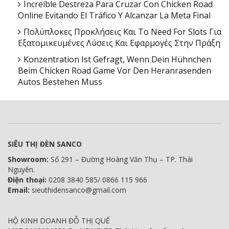
Increíble Destreza Para Cruzar Con Chicken Road
Online Evitando El Tráfico Y Alcanzar La Meta Final
Πολύπλοκες Προκλήσεις Και Το Need For Slots Για
Εξατομικευμένες Λύσεις Και Εφαρμογές Στην Πράξη
Konzentration Ist Gefragt, Wenn Dein Hühnchen
Beim Chicken Road Game Vor Den Heranrasenden
Autos Bestehen Muss
SIÊU THỊ ĐÈN SANCO
Showroom:
Số 291 – Đường Hoàng Văn Thụ – TP. Thái
Nguyên.
Điện thoại:
0208 3840 585/ 0866 115 966
Email:
sieuthidensanco@gmail.com
HỘ KINH DOANH ĐỖ THỊ QUẾ