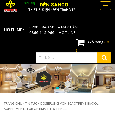
Toggl
navig
0208 3840 585
– MÁY BÀN
HOTLINE :
0866 115 966
– HOTLINE
Giỏ hàng
( 0
)
TRANG CHỦ
»
TIN TỨC
»
DOSIERUNG VON ECA XTREME BIAXOL
SUPPLEMENTS FÜR OPTIMALE ERGEBNISSE