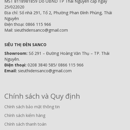
MST 8118981859 Do UBND TP Thái Nguyên cấp ngày
25/022020
Địa chỉ: Số nhà 291, Tổ 2, Phường Phan Đình Phùng, Thái
Nguyên
Điện thoại: 0866 115 966
Mail: sieuthidensanco@gmail.com
SIÊU THỊ ĐÈN SANCO
Showroom:
Số 291 – Đường Hoàng Văn Thụ – TP. Thái
Nguyên.
Điện thoại:
0208 3840 585/ 0866 115 966
Email:
sieuthidensanco@gmail.com
Chính sách và Quy định
Chính sách bảo mật thông tin
Chính sách kiểm hàng
Chính sách thanh toán