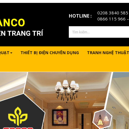
0208 3840 585
HOTLINE :
0866 115 966
–
QUẠT
THIẾT BỊ ĐIỆN CHUYÊN DỤNG
TRANH NGHỆ THUẬT