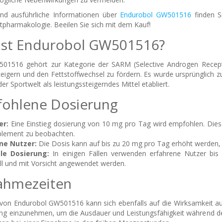
und ausführliche Informationen über
Endurobol GW501516
finden S
tpharmakologie. Beeilen Sie sich mit dem Kauf!
 ist Endurobol GW501516?
01516 gehört zur Kategorie der SARM (Selective Androgen Receptor
eigern und den Fettstoffwechsel zu fördern. Es wurde ursprünglich 
der Sportwelt als leistungssteigerndes Mittel etabliert.
fohlene Dosierung
er:
Eine Einstieg dosierung von 10 mg pro Tag wird empfohlen. Dies
plement zu beobachten.
ne Nutzer:
Die Dosis kann auf bis zu 20 mg pro Tag erhöht werden,
le Dosierung:
In einigen Fällen verwenden erfahrene Nutzer bis
ell und mit Vorsicht angewendet werden.
nahmezeiten
von Endurobol GW501516 kann sich ebenfalls auf die Wirksamkeit a
ng einzunehmen, um die Ausdauer und Leistungsfähigkeit während des