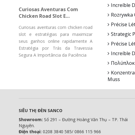
Gücü Pulsuz Fırlanmaların
Increíble 
Curiosas Aventuras Com
Rozrywka 
Chicken Road Slot E
Estratégias Para Maximizar
Précise Lé
Curiosas aventuras com chicken road
Seus Ganhos Online
Strategic 
slot e estratégias para maximizar
Rapidamente
seus ganhos online rapidamente A
Précise Lé
Estratégia por Trás da Travessia
Increíble 
Segura A Importância da Paciência
Πολύπλοκε
Konzentra
Muss
SIÊU THỊ ĐÈN SANCO
Showroom:
Số 291 – Đường Hoàng Văn Thụ – TP. Thái
Nguyên.
Điện thoại:
0208 3840 585/ 0866 115 966