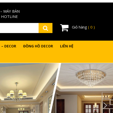
– MÁY BÀN
 HOTLINE
Giỏ hàng
( 0 )
 – DECOR
ĐỒNG HỒ DECOR
LIÊN HỆ