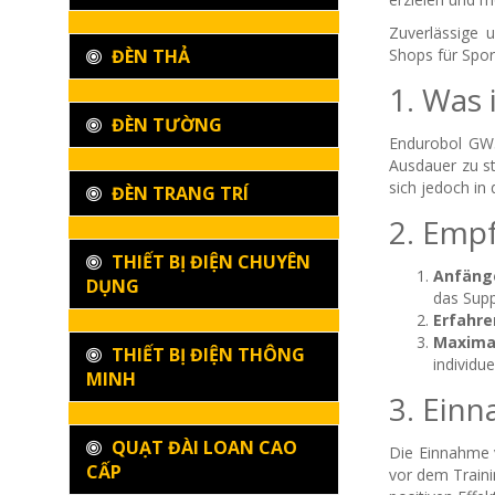
Zuverlässige 
ĐÈN THẢ
Shops für Spor
1. Was
ĐÈN TƯỜNG
Endurobol GW5
Ausdauer zu st
sich jedoch in 
ĐÈN TRANG TRÍ
2. Emp
THIẾT BỊ ĐIỆN CHUYÊN
Anfäng
DỤNG
das Sup
Erfahre
Maxima
THIẾT BỊ ĐIỆN THÔNG
individu
MINH
3. Ein
QUẠT ĐÀI LOAN CAO
Die Einnahme 
CẤP
vor dem Traini