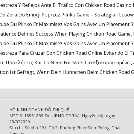
Destreza Y Reflejos Ante El Tráfico Con Chicken Road Casino 
Od Zera Do Emocji Poprzez Plinko Game – Strategia I Loso
tude Du Plinko Et Maximisez Vos Gains Avec Un Placement S
Patience Defines Success When Playing Chicken Road Game, 
tude Du Plinko Et Maximisez Vos Gains Avec Un Placement S
Destreza Para Cruzar Con Chicken Road Online Evitando El Tr
ς Προκλήσεις Και Το Need For Slots Για Εξατομικευμένες
tion Ist Gefragt, Wenn Dein Hühnchen Beim Chicken Road
HỘ KINH DOANH ĐỖ THỊ QUẾ
MST 8118981859 Do UBND TP Thái Nguyên cấp ngày
25/022020
Địa chỉ: Số nhà 291, Tổ 2, Phường Phan Đình Phùng, Thái
Nguyên