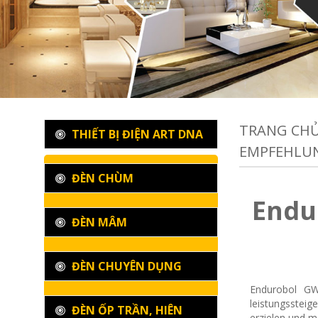
TRANG CH
THIẾT BỊ ĐIỆN ART DNA
EMPFEHLU
ĐÈN CHÙM
Endu
ĐÈN MÂM
ĐÈN CHUYÊN DỤNG
Endurobol GW5
leistungssteig
ĐÈN ỐP TRẦN, HIÊN
erzielen und 