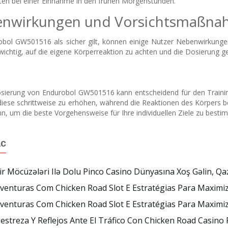
kten bei einer Einnahme in den frühen Morgenstunden.
enwirkungen und Vorsichtsmaßn
bol GW501516 als sicher gilt, können einige Nutzer Nebenwirkunge
t wichtig, auf die eigene Körperreaktion zu achten und die Dosierung 
osierung von Endurobol GW501516 kann entscheidend für den Trainingse
iese schrittweise zu erhöhen, während die Reaktionen des Körpers b
, um die beste Vorgehensweise für Ihre individuellen Ziele zu besti
ác
r Möcüzələri Ilə Dolu Pinco Casino Dünyasına Xoş Gəlin, Qa
Aventuras Com Chicken Road Slot E Estratégias Para Maxim
Aventuras Com Chicken Road Slot E Estratégias Para Maxim
Destreza Y Reflejos Ante El Tráfico Con Chicken Road Casino 