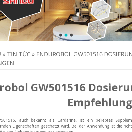
Ủ
»
TIN TỨC
»
ENDUROBOL GW501516 DOSIERU
NGEN
robol GW501516 Dosieru
Empfehlun
01516, auch bekannt als Cardarine, ist ein beliebtes Supplem
ernden Eigenschaften geschätzt wird. Bei der Anwendung ist die ric
mögliche Nebenwirkungen zu vermeiden.