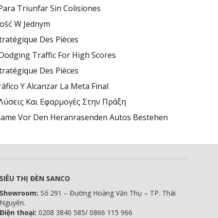
Para Triunfar Sin Colisiones
wość W Jednym
tratégique Des Pièces
Dodging Traffic For High Scores
tratégique Des Pièces
áfico Y Alcanzar La Meta Final
 Λύσεις Και Εφαρμογές Στην Πράξη
 Game Vor Den Heranrasenden Autos Bestehen
SIÊU THỊ ĐÈN SANCO
Showroom:
Số 291 – Đường Hoàng Văn Thụ – TP. Thái
Nguyên.
Điện thoại:
0208 3840 585/ 0866 115 966