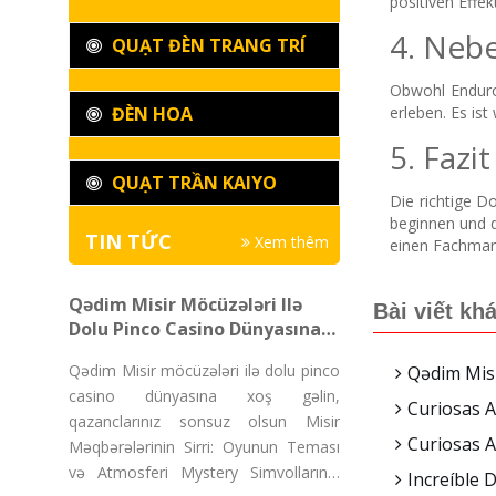
positiven Effe
4. Neb
QUẠT ĐÈN TRANG TRÍ
Obwohl Enduro
ĐÈN HOA
erleben. Es is
5. Fazit
QUẠT TRẦN KAIYO
Die richtige D
beginnen und d
TIN TỨC
Xem thêm
einen Fachmann
Qədim Misir Möcüzələri Ilə
Bài viết kh
Dolu Pinco Casino Dünyasına
Xoş Gəlin, Qazanclarınız
Qədim Misir möcüzələri ilə dolu pinco
Qədim Misi
Sonsuz Olsun
casino dünyasına xoş gəlin,
Curiosas 
qazanclarınız sonsuz olsun Misir
Curiosas 
Məqbərələrinin Sirri: Oyunun Teması
və Atmosferi Mystery Simvollarının
Increíble 