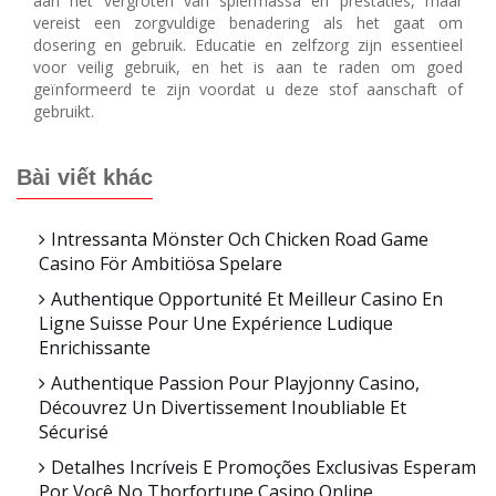
aan het vergroten van spiermassa en prestaties, maar
vereist een zorgvuldige benadering als het gaat om
dosering en gebruik. Educatie en zelfzorg zijn essentieel
voor veilig gebruik, en het is aan te raden om goed
geïnformeerd te zijn voordat u deze stof aanschaft of
gebruikt.
Bài viết khác
Intressanta Mönster Och Chicken Road Game
Casino För Ambitiösa Spelare
Authentique Opportunité Et Meilleur Casino En
Ligne Suisse Pour Une Expérience Ludique
Enrichissante
Authentique Passion Pour Playjonny Casino,
Découvrez Un Divertissement Inoubliable Et
Sécurisé
Detalhes Incríveis E Promoções Exclusivas Esperam
Por Você No Thorfortune Casino Online