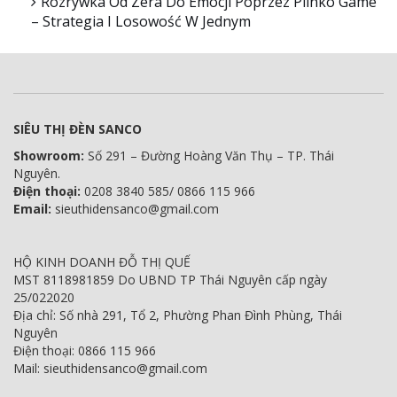
Rozrywka Od Zera Do Emocji Poprzez Plinko Game
– Strategia I Losowość W Jednym
SIÊU THỊ ĐÈN SANCO
Showroom:
Số 291 – Đường Hoàng Văn Thụ – TP. Thái
Nguyên.
Điện thoại:
0208 3840 585/ 0866 115 966
Email:
sieuthidensanco@gmail.com
HỘ KINH DOANH ĐỖ THỊ QUẾ
MST 8118981859 Do UBND TP Thái Nguyên cấp ngày
25/022020
Địa chỉ: Số nhà 291, Tổ 2, Phường Phan Đình Phùng, Thái
Nguyên
Điện thoại: 0866 115 966
Mail: sieuthidensanco@gmail.com