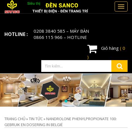
Toggl
navig
0208 3840 585
– MÁY BÀN
HOTLINE :
0866 115 966
– HOTLINE
Giỏ hàng
( 0
)
TRANG CHỦ
»
TIN TỨC
»
NANDROLONE PHENYLPROPIONATE 100:
GEBRUIK EN DOSERING IN BELGIË