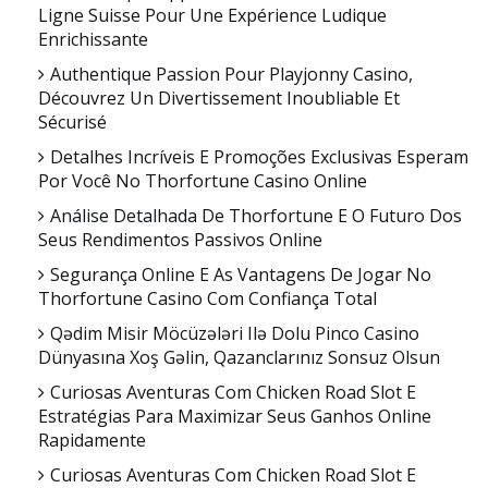
Ligne Suisse Pour Une Expérience Ludique
Enrichissante
Authentique Passion Pour Playjonny Casino,
Découvrez Un Divertissement Inoubliable Et
Sécurisé
Detalhes Incríveis E Promoções Exclusivas Esperam
Por Você No Thorfortune Casino Online
Análise Detalhada De Thorfortune E O Futuro Dos
Seus Rendimentos Passivos Online
Segurança Online E As Vantagens De Jogar No
Thorfortune Casino Com Confiança Total
Qədim Misir Möcüzələri Ilə Dolu Pinco Casino
Dünyasına Xoş Gəlin, Qazanclarınız Sonsuz Olsun
Curiosas Aventuras Com Chicken Road Slot E
Estratégias Para Maximizar Seus Ganhos Online
Rapidamente
Curiosas Aventuras Com Chicken Road Slot E