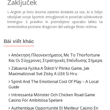
Zaključek
L-Arginin je brez dvoma zanimiv dodatek za vse, ki si želijo
izboljšati svoje športne zmogljivosti in povečati učinkovitost
treningov. S pravilno in premišljeno uporabo lahko ta
aminokislina postane dragocen del vašega fitnes režima.
Bài viết khác
Απόκτηση Πλεονεκτήματος Με Το Thorfortune
Και Οι Σύγχρονες Στρατηγικές Επένδυσης Σήμερα
Zábavná Fyzika A Štěstí V Plinko Game, Jak
Maximalizovat Své Zisky A Užít Si Hru
Spinit And The Emotional Cost Of Play – A Local
Guide
Intressanta Mönster Och Chicken Road Game
Casino För Ambitiösa Spelare
Authentique Opportunité Et Meilleur Casino En