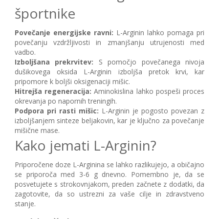
športnike
Povečanje energijske ravni:
L-Arginin lahko pomaga pri
povečanju vzdržljivosti in zmanjšanju utrujenosti med
vadbo.
Izboljšana prekrvitev:
S pomočjo povečanega nivoja
dušikovega oksida L-Arginin izboljša pretok krvi, kar
pripomore k boljši oksigenaciji mišic.
Hitrejša regeneracija:
Aminokislina lahko pospeši proces
okrevanja po napornih treningih.
Podpora pri rasti mišic:
L-Arginin je pogosto povezan z
izboljšanjem sinteze beljakovin, kar je ključno za povečanje
mišične mase.
Kako jemati L-Arginin?
Priporočene doze L-Arginina se lahko razlikujejo, a običajno
se priporoča med 3-6 g dnevno. Pomembno je, da se
posvetujete s strokovnjakom, preden začnete z dodatki, da
zagotovite, da so ustrezni za vaše cilje in zdravstveno
stanje.