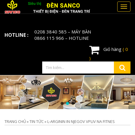
Toggl
navig
0208 3840 585
– MÁY BÀN
HOTLINE :
0866 115 966
– HOTLINE
Giỏ hàng
( 0
)
TRANG CHỦ
»
TIN TỨC
»
L-ARGININ IN NJEGOV VPLIV NA FITNES