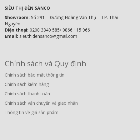
SIÊU THỊ ĐÈN SANCO
Showroom:
Số 291 – Đường Hoàng Văn Thụ – TP. Thái
Nguyên.
Điện thoại:
0208 3840 585/ 0866 115 966
Email:
sieuthidensanco@gmail.com
Chính sách và Quy định
Chính sách bảo mật thông tin
Chính sách kiểm hàng
Chính sách thanh toán
Chính sách vận chuyển và giao nhận
Thông tin về giá sản phẩm