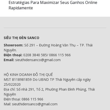
Estratégias Para Maximizar Seus Ganhos Online
Rapidamente
SIÊU THỊ ĐÈN SANCO
Showroom:
Số 291 – Đường Hoàng Văn Thụ – TP. Thái
Nguyên.
Điện thoại:
0208 3840 585/ 0866 115 966
Email:
sieuthidensanco@gmail.com
HỘ KINH DOANH ĐỖ THỊ QUẾ
MST 8118981859 Do UBND TP Thái Nguyên cấp ngày
25/022020
Địa chỉ: Số nhà 291, Tổ 2, Phường Phan Đình Phùng, Thái
Nguyên
Điện thoại: 0866 115 966
Mail: sieuthidensanco@gmail.com