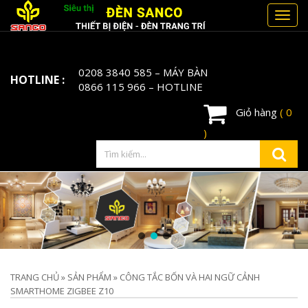
Toggl
navig
0208 3840 585
– MÁY BÀN
HOTLINE :
0866 115 966
– HOTLINE
Giỏ hàng
( 0
)
TRANG CHỦ
»
SẢN PHẨM
»
CÔNG TẮC BỐN VÀ HAI NGỮ CẢNH
SMARTHOME ZIGBEE Z10