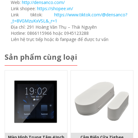
Web:
http://densanco.com/
Link shopee:
https://shopee.vn/
Link tiktok:
https://www.tiktok.com/@densanco?
_t=8VGMzuKxVSL&_r=1
Địa chỉ: 291 Hoàng Văn Thụ – Thái Nguyên
Hotline: 0866115966 hoặc 0945123288
Liên hệ trực tiếp hoặc ib fanpage để được tư vấn
Sản phẩm cùng loại
Màn Hình Trung Tâm 4 Inch
Cảm Biến Cửa Zigbee