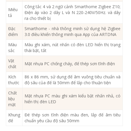
Công tắc 4 và 2 ngữ cảnh Smarthome Zigbee Z10;
Miêu
Điện áp vào 2 dây L và N 220-240V/50Hz. và dây
tả
ra cho thiết bị
Đặc
Smarthome - nhà thông minh sử dụng hệ Zigbee
điểm
3.0 điều khiển thông minh qua App của ARTDNA
Màu
Màu ghi xám, nút nhấn có đèn LED hiển thị trạng
sắc
thái bật, tắt
Vật
Mặt nhựa PC chống cháy, đế thép sơn tĩnh điện
chất
Kích
86 x 86 mm, sử dụng đế âm vuông tiêu chuẩn và
thước
độ sâu của đế là 50mm để lắp cho thuận tiện
Chất
Mặt nhựa PC màu ghi xám kiểu bật nhấn nhả, có
liệu
hiển thị đèn LED
mặt
Khung
Đé thép sơn tĩnh điện màu đen, lắp đế âm tiêu
đế
chuẩn yêu cầu độ sâu 50mm