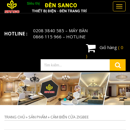
Toggl
navig
0208 3840 585
– MÁY BÀN
HOTLINE :
0866 115 966
– HOTLINE
Giỏ hàng
( 0
)
TRANG CHỦ
»
SẢN PHẨM
»
CẢM BIẾN CỬA ZIGBEE