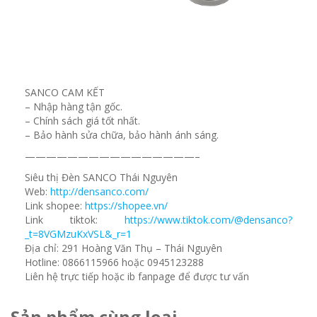
SANCO CAM KẾT
– Nhập hàng tận gốc.
– Chính sách giá tốt nhất.
– Bảo hành sửa chữa, bảo hành ánh sáng.
————————————————–
Siêu thị Đèn SANCO Thái Nguyên
Web:
http://densanco.com/
Link shopee:
https://shopee.vn/
Link tiktok:
https://www.tiktok.com/@densanco?
_t=8VGMzuKxVSL&_r=1
Địa chỉ: 291 Hoàng Văn Thụ – Thái Nguyên
Hotline: 0866115966 hoặc 0945123288
Liên hệ trực tiếp hoặc ib fanpage để được tư vấn
Sản phẩm cùng loại