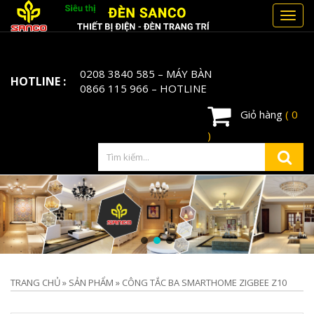
Toggl
navig
0208 3840 585
– MÁY BÀN
HOTLINE :
0866 115 966
– HOTLINE
Giỏ hàng
( 0
)
TRANG CHỦ
»
SẢN PHẨM
»
CÔNG TẮC BA SMARTHOME ZIGBEE Z10