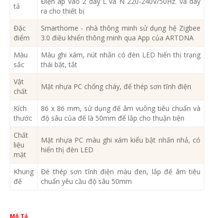
Điện áp vào 2 dây L và N 220-240V/50Hz. và dây
tả
ra cho thiết bị
Đặc
Smarthome - nhà thông minh sử dụng hệ Zigbee
điểm
3.0 điều khiển thông minh qua App của ARTDNA
Màu
Màu ghi xám, nút nhấn có đèn LED hiển thị trạng
sắc
thái bật, tắt
Vật
Mặt nhựa PC chống cháy, đế thép sơn tĩnh điện
chất
Kích
86 x 86 mm, sử dụng đế âm vuông tiêu chuẩn và
thước
độ sâu của đế là 50mm để lắp cho thuận tiện
Chất
Mặt nhựa PC màu ghi xám kiểu bật nhấn nhả, có
liệu
hiển thị đèn LED
mặt
Khung
Đé thép sơn tĩnh điện màu đen, lắp đế âm tiêu
đế
chuẩn yêu cầu độ sâu 50mm
Mô Tả