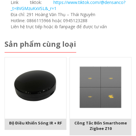
Link tiktok:
https://www.tiktok.com/@densanco?
_t=8VGMzuKxVSL&_r=1
Địa chỉ: 291 Hoàng Văn Thụ – Thái Nguyên
Hotline: 0866115966 hoặc 0945123288
Liên hệ trực tiếp hoặc ib fanpage để được tư vấn
Sản phẩm cùng loại
Bộ Điều Khiển Sóng IR + RF
Công Tắc Bốn Smarthome
Zigbee Z10