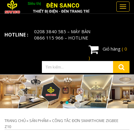
Toggl
navig
0208 3840 585
– MÁY BÀN
HOTLINE :
0866 115 966
– HOTLINE
Giỏ hàng
( 0
)
TRANG CHỦ
»
SẢN PHẨM
»
CÔNG TẮC ĐƠN SMARTHOME ZIGBEE
Z10