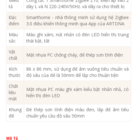
Miêu
Công tắc 1 Smarthome Zigbee Z10; Điện áp vào 2
tả
dây L và N 220-240V/50Hz. và dây ra cho thiết bị
Đặc
Smarthome - nhà thông minh sử dụng hệ Zigbee
điểm
3.0 điều khiển thông minh qua App của ARTDNA
Màu
Màu ghi xám, nút nhấn có đèn LED hiển thị trạng
sắc
thái bật, tắt
Vật
Mặt nhựa PC chống cháy, đế thép sơn tĩnh điện
chất
Kích
86 x 86 mm, sử dụng đế âm vuông tiêu chuẩn và
thước
độ sâu của đế là 50mm để lắp cho thuận tiện
Chất
Mặt nhựa PC màu ghi xám kiểu bật nhấn nhả, có
liệu
hiển thị đèn LED
mặt
Khung
Đé thép sơn tĩnh điện màu đen, lắp đế âm tiêu
đế
chuẩn yêu cầu độ sâu 50mm
Mô Tả