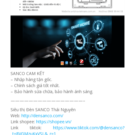
SANCO CAM KẾT
– Nhập hàng tận gốc.
– Chính sách giá tốt nhất.
– Bảo hành sửa chữa, bảo hành ánh sáng.
————————————————–
Siêu thị Đèn SANCO Thái Nguyên
Web:
http://densanco.com/
Link shopee:
https://shopee.vn/
Link tiktok:
https://www.tiktok.com/@densanco?
_t=8VGMzuKxVSL&_r=1