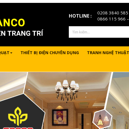
0208 3840 585
HOTLINE :
0866 115 966
–
QUẠT
THIẾT BỊ ĐIỆN CHUYÊN DỤNG
TRANH NGHỆ THUẬT