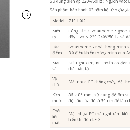
Sử dụng điện áp 220V/50Hz ; Nguồn vào: Đ
Sản phẩm bảo hành 03 năm kể từ ngày gi
Model
Z10-IK02
Miêu
Công tắc 2 Smarthome Zigbee Z
tả
dây L và N 220-240V/50Hz. và dây
Đặc
Smarthome - nhà thông minh s
điểm
3.0 điều khiển thông minh qua
Màu
Màu ghi xám, nút nhấn có đèn L
sắc
thái bật, tắt
Vật
Mặt nhựa PC chống cháy, đế thé
chất
Kích
86 x 86 mm, sử dụng đế âm vuô
thước
độ sâu của đế là 50mm để lắp c
Chất
Mặt nhựa PC màu ghi xám kiểu 
liệu
hiển thị đèn LED
mặt