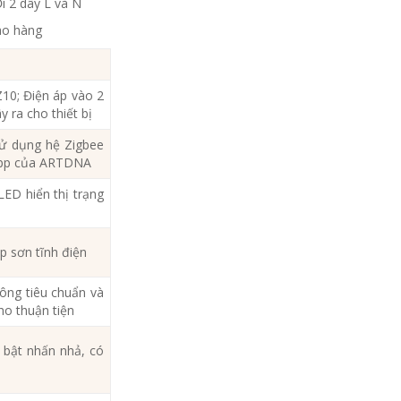
i 2 dây L và N
ao hàng
10; Điện áp vào 2
 ra cho thiết bị
ử dụng hệ Zigbee
 App của ARTDNA
ED hiển thị trạng
p sơn tĩnh điện
ng tiêu chuẩn và
ho thuận tiện
bật nhấn nhả, có