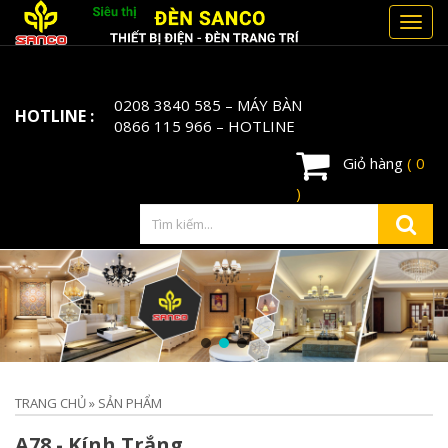
Toggl
navig
0208 3840 585
– MÁY BÀN
HOTLINE :
0866 115 966
– HOTLINE
Giỏ hàng
( 0
)
TRANG CHỦ
»
SẢN PHẨM
A78 - Kính Trắng