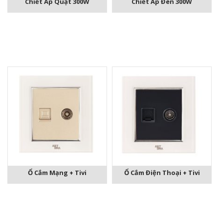
Chiết Áp Quạt 300W
Chiết Áp Đèn 300W
Ổ Cắm Mạng + Tivi
Ổ Cắm Điện Thoại + Tivi