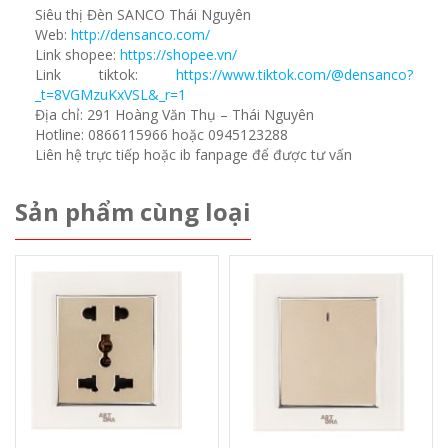
Siêu thị Đèn SANCO Thái Nguyên
Web:
http://densanco.com/
Link shopee:
https://shopee.vn/
Link tiktok:
https://www.tiktok.com/@densanco?
_t=8VGMzuKxVSL&_r=1
Địa chỉ: 291 Hoàng Văn Thụ – Thái Nguyên
Hotline: 0866115966 hoặc 0945123288
Liên hệ trực tiếp hoặc ib fanpage để được tư vấn
Sản phẩm cùng loại