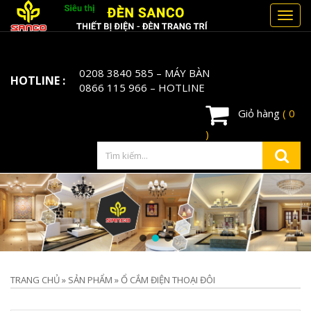
Toggl
navig
0208 3840 585
– MÁY BÀN
HOTLINE :
0866 115 966
– HOTLINE
Giỏ hàng
( 0
)
TRANG CHỦ
»
SẢN PHẨM
»
Ổ CẮM ĐIỆN THOẠI ĐÔI