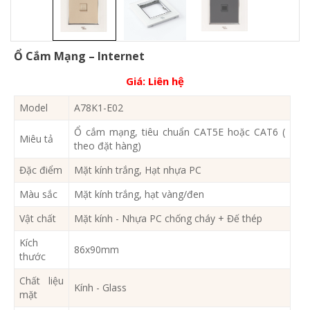
Ổ Cắm Mạng – Internet
Giá:
Liên hệ
Model
A78K1-E02
Ổ cắm mạng, tiêu chuẩn CAT5E hoặc CAT6 (
Miêu tả
theo đặt hàng)
Đặc điểm
Mặt kính trắng, Hạt nhựa PC
Màu sắc
Mặt kính trắng, hạt vàng/đen
Vật chất
Mặt kính - Nhựa PC chống cháy + Đế thép
Kích
86x90mm
thước
Chất liệu
Kính - Glass
mặt