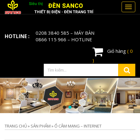
Toggl
navig
0208 3840 585
– MÁY BÀN
HOTLINE :
0866 115 966
– HOTLINE
Giỏ hàng
( 0
)
TRANG CHỦ
»
SẢN PHẨM
»
Ổ CẮM MẠNG – INTERNET