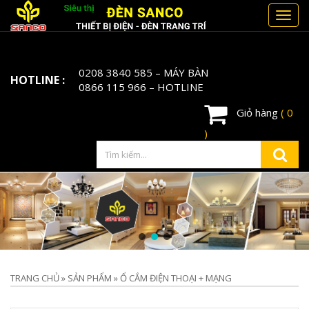
Toggl
navig
0208 3840 585
– MÁY BÀN
HOTLINE :
0866 115 966
– HOTLINE
Giỏ hàng
( 0
)
TRANG CHỦ
»
SẢN PHẨM
»
Ổ CẮM ĐIỆN THOẠI + MẠNG