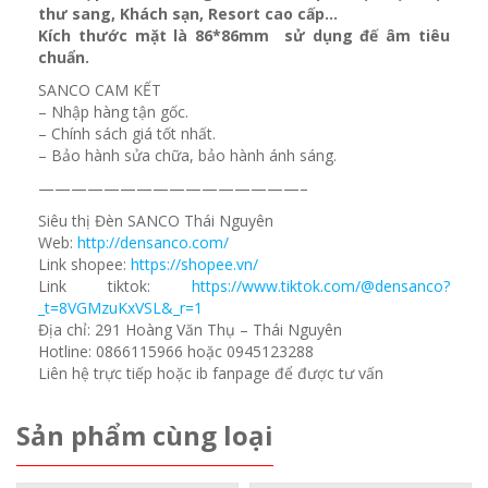
thư sang, Khách sạn
, Resort cao cấp…
Kích thước mặt là 86*86mm sử dụng đế âm tiêu
chuẩn.
SANCO CAM KẾT
– Nhập hàng tận gốc.
– Chính sách giá tốt nhất.
– Bảo hành sửa chữa, bảo hành ánh sáng.
————————————————–
Siêu thị Đèn SANCO Thái Nguyên
Web:
http://densanco.com/
Link shopee:
https://shopee.vn/
Link tiktok:
https://www.tiktok.com/@densanco?
_t=8VGMzuKxVSL&_r=1
Địa chỉ: 291 Hoàng Văn Thụ – Thái Nguyên
Hotline: 0866115966 hoặc 0945123288
Liên hệ trực tiếp hoặc ib fanpage để được tư vấn
Sản phẩm cùng loại