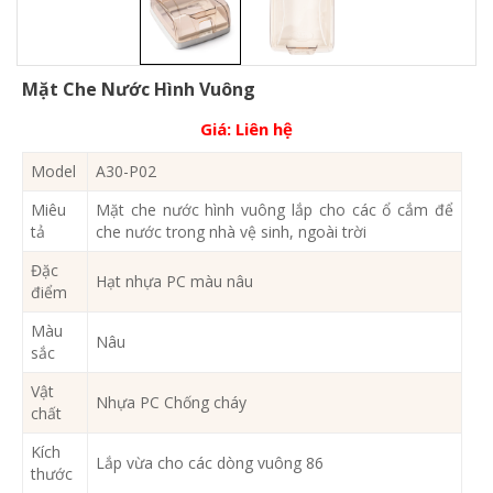
Mặt Che Nước Hình Vuông
Giá:
Liên hệ
Model
A30-P02
Miêu
Mặt che nước hình vuông lắp cho các ổ cắm để
tả
che nước trong nhà vệ sinh, ngoài trời
Đặc
Hạt nhựa PC màu nâu
điểm
Màu
Nâu
sắc
Vật
Nhựa PC Chống cháy
chất
Kích
Lắp vừa cho các dòng vuông 86
thước