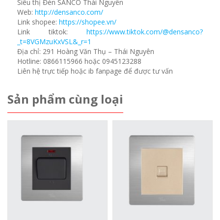
Siêu thị Đèn SANCO Thái Nguyên
Web:
http://densanco.com/
Link shopee:
https://shopee.vn/
Link tiktok:
https://www.tiktok.com/@densanco?
_t=8VGMzuKxVSL&_r=1
Địa chỉ: 291 Hoàng Văn Thụ – Thái Nguyên
Hotline: 0866115966 hoặc 0945123288
Liên hệ trực tiếp hoặc ib fanpage để được tư vấn
Sản phẩm cùng loại