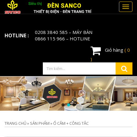
Toggl
navig
0208 3840 585
– MÁY BÀN
HOTLINE :
0866 115 966
– HOTLINE
Giỏ hàng
( 0
)
TRANG CHỦ
»
SẢN PHẨM
»
Ổ CẮM + CÔNG TẮC