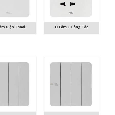
ắm Điện Thoại
Ổ Cắm + Công Tắc