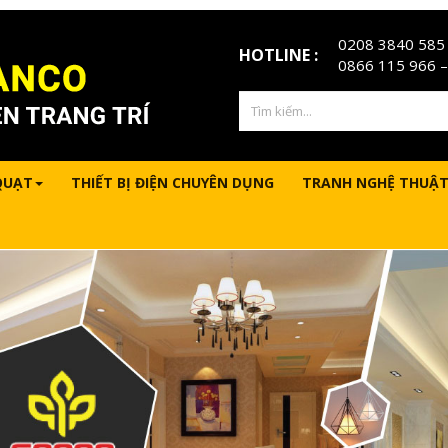
0208 3840 585
HOTLINE :
0866 115 966
–
QUẠT
THIẾT BỊ ĐIỆN CHUYÊN DỤNG
TRANH NGHỆ THUẬT