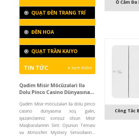
Ổ Cắm Đa
QUẠT ĐÈN TRANG TRÍ
ĐÈN HOA
QUẠT TRẦN KAIYO
TIN TỨC
Xem thêm
Qədim Misir Möcüzələri Ilə
Dolu Pinco Casino Dünyasına
Xoş Gəlin, Qazanclarınız
Qədim Misir möcüzələri ilə dolu pinco
Sonsuz Olsun
Công Tắc B
casino dünyasına xoş gəlin,
qazanclarınız sonsuz olsun Misir
Məqbərələrinin Sirri: Oyunun Teması
və Atmosferi Mystery Simvollarının