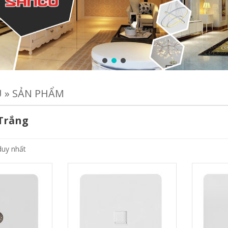
Ủ
»
SẢN PHẨM
Trắng
duy nhất