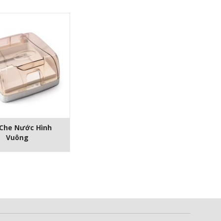
Che Nước Hình
Vuông