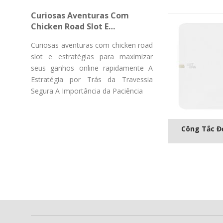
Gücü Pulsuz Fırlanmaların
Curiosas Aventuras Com
Chicken Road Slot E
Estratégias Para Maximizar
Curiosas aventuras com chicken road
Seus Ganhos Online
slot e estratégias para maximizar
Rapidamente
seus ganhos online rapidamente A
Estratégia por Trás da Travessia
Segura A Importância da Paciência
Công Tắc Đơ