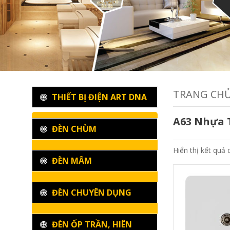
TRANG CH
THIẾT BỊ ĐIỆN ART DNA
A63 Nhựa 
ĐÈN CHÙM
Hiển thị kết quả 
ĐÈN MÂM
ĐÈN CHUYÊN DỤNG
ĐÈN ỐP TRẦN, HIÊN