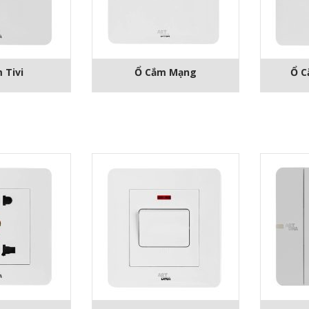
 Tivi
Ổ Cắm Mạng
Ổ C