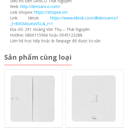
Siêu thị Đèn SANCO Thái Nguyên
Web:
http://densanco.com/
Link shopee:
https://shopee.vn/
Link tiktok:
https://www.tiktok.com/@densanco?
_t=8VGMzuKxVSL&_r=1
Địa chỉ: 291 Hoàng Văn Thụ – Thái Nguyên
Hotline: 0866115966 hoặc 0945123288
Liên hệ trực tiếp hoặc ib fanpage để được tư vấn
Sản phẩm cùng loại