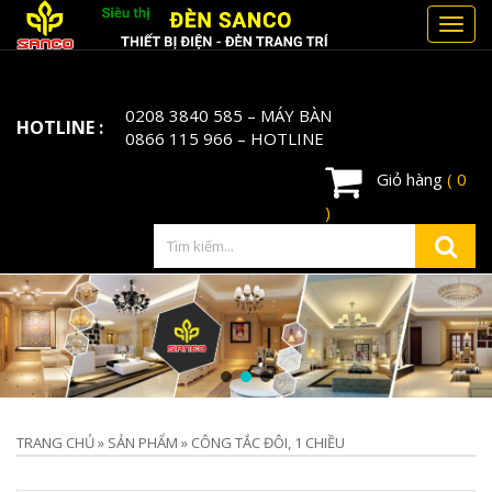
Toggl
navig
0208 3840 585
– MÁY BÀN
HOTLINE :
0866 115 966
– HOTLINE
Giỏ hàng
( 0
)
TRANG CHỦ
»
SẢN PHẨM
»
CÔNG TẮC ĐÔI, 1 CHIỀU