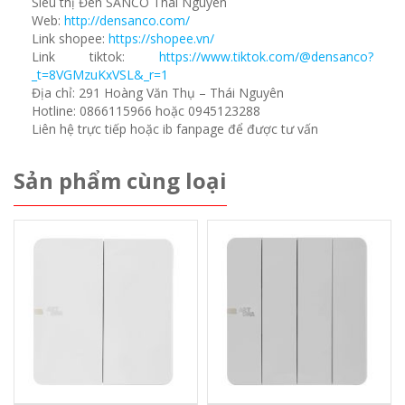
Siêu thị Đèn SANCO Thái Nguyên
Web:
http://densanco.com/
Link shopee:
https://shopee.vn/
Link tiktok:
https://www.tiktok.com/@densanco?
_t=8VGMzuKxVSL&_r=1
Địa chỉ: 291 Hoàng Văn Thụ – Thái Nguyên
Hotline: 0866115966 hoặc 0945123288
Liên hệ trực tiếp hoặc ib fanpage để được tư vấn
Sản phẩm cùng loại