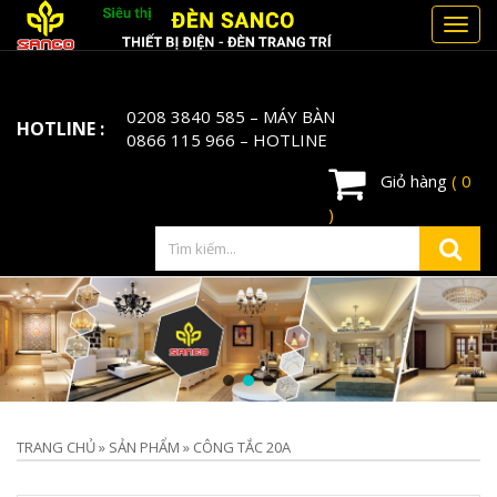
Toggl
navig
0208 3840 585
– MÁY BÀN
HOTLINE :
0866 115 966
– HOTLINE
Giỏ hàng
( 0
)
TRANG CHỦ
»
SẢN PHẨM
»
CÔNG TẮC 20A