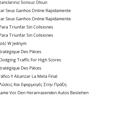
zanclarınız Sonsuz Olsun
izar Seus Ganhos Online Rapidamente
izar Seus Ganhos Online Rapidamente
Para Triunfar Sin Colisiones
Para Triunfar Sin Colisiones
wość W Jednym
tratégique Des Pièces
Dodging Traffic For High Scores
tratégique Des Pièces
áfico Y Alcanzar La Meta Final
 Λύσεις Και Εφαρμογές Στην Πράξη
 Game Vor Den Heranrasenden Autos Bestehen