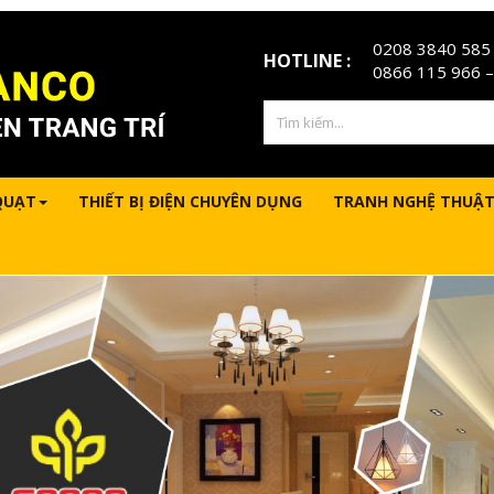
0208 3840 585
HOTLINE :
0866 115 966
–
QUẠT
THIẾT BỊ ĐIỆN CHUYÊN DỤNG
TRANH NGHỆ THUẬT