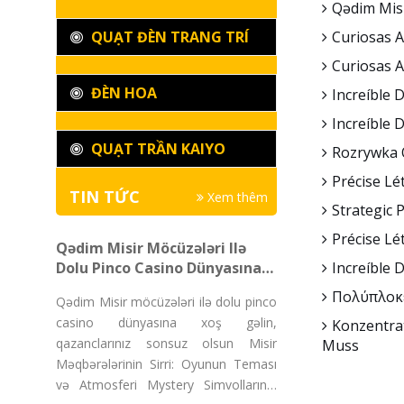
Qədim Misi
QUẠT ĐÈN TRANG TRÍ
Curiosas 
Curiosas 
ĐÈN HOA
Increíble 
Increíble 
QUẠT TRẦN KAIYO
Rozrywka 
Précise Lé
TIN TỨC
Xem thêm
Strategic 
Précise Lé
Qədim Misir Möcüzələri Ilə
Dolu Pinco Casino Dünyasına
Increíble 
Xoş Gəlin, Qazanclarınız
Πολύπλοκε
Qədim Misir möcüzələri ilə dolu pinco
Sonsuz Olsun
casino dünyasına xoş gəlin,
Konzentra
qazanclarınız sonsuz olsun Misir
Muss
Məqbərələrinin Sirri: Oyunun Teması
və Atmosferi Mystery Simvollarının