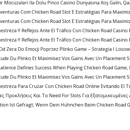
r Möcüzələri Ilə Dolu Pinco Casino Dünyasına Xoş Gəlin, Qa
Aventuras Com Chicken Road Slot E Estratégias Para Maxim
Aventuras Com Chicken Road Slot E Estratégias Para Maxim
Destreza Y Reflejos Ante El Tráfico Con Chicken Road Casino 
Destreza Y Reflejos Ante El Tráfico Con Chicken Road Casino 
Od Zera Do Emocji Poprzez Plinko Game – Strategia I Loso
tude Du Plinko Et Maximisez Vos Gains Avec Un Placement S
Patience Defines Success When Playing Chicken Road Game, 
tude Du Plinko Et Maximisez Vos Gains Avec Un Placement S
Destreza Para Cruzar Con Chicken Road Online Evitando El Tr
ς Προκλήσεις Και Το Need For Slots Για Εξατομικευμένες
tion Ist Gefragt, Wenn Dein Hühnchen Beim Chicken Road