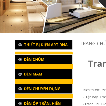
TRANG CH
THIẾT BỊ ĐIỆN ART DNA
ĐÈN CHÙM
Tran
ĐÈN MÂM
ĐÈN CHUYÊN DỤNG
Kích thước: 2
-Hiện nay, Tra
ĐÈN ỐP TRẦN, HIÊN
-Tranh Phu Điê