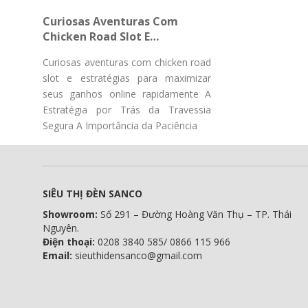
Gücü Pulsuz Fırlanmaların
Curiosas Aventuras Com
Chicken Road Slot E
Estratégias Para Maximizar
Curiosas aventuras com chicken road
Seus Ganhos Online
slot e estratégias para maximizar
Rapidamente
seus ganhos online rapidamente A
Estratégia por Trás da Travessia
Segura A Importância da Paciência
SIÊU THỊ ĐÈN SANCO
Showroom:
Số 291 – Đường Hoàng Văn Thụ – TP. Thái
Nguyên.
Điện thoại:
0208 3840 585/ 0866 115 966
Email:
sieuthidensanco@gmail.com