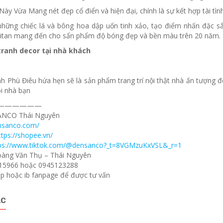
Này Vừa Mang nét đẹp cổ điển và hiện đại, chính là sự kết hợp tài tì
 những chiếc lá và bông hoa dập uốn tinh xảo, tạo điểm nhấn đặc 
titan mang đến cho sẩn phẩm độ bóng đẹp và bền màu trên 20 năm.
tranh decor tại nhà khách
nh Phù Điêu hứa hẹn sẽ là sản phẩm trang trí nội thật nhà ấn tượng 
ôi nhà bạn
——————
SANCO Thái Nguyên
ensanco.com/
ttps://shopee.vn/
ps://www.tiktok.com/@densanco?_t=8VGMzuKxVSL&_r=1
Hoàng Văn Thụ – Thái Nguyên
115966 hoặc 0945123288
iếp hoặc ib fanpage để được tư vấn
ác