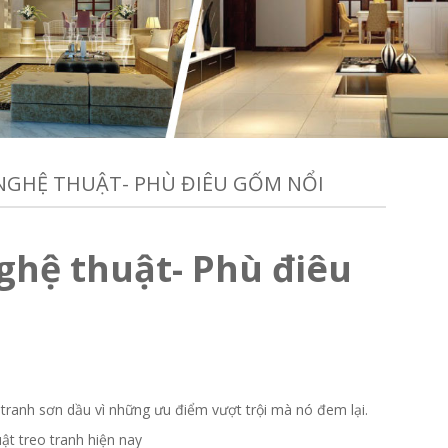
NGHỆ THUẬT- PHÙ ĐIÊU GỐM NỔI
ghệ thuật- Phù điêu
tranh sơn dầu vì những ưu điểm vượt trội mà nó đem lại.
ật treo tranh hiện nay