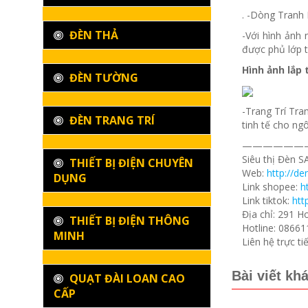
. -Dòng Tranh 
ĐÈN THẢ
-Với hình ảnh
được phủ lớp 
Hình ảnh lắp 
ĐÈN TƯỜNG
-Trang Trí Tra
ĐÈN TRANG TRÍ
tinh tế cho ng
——————
Siêu thị Đèn 
THIẾT BỊ ĐIỆN CHUYÊN
Web:
http://d
DỤNG
Link shopee:
h
Link tiktok:
htt
Địa chỉ: 291 
THIẾT BỊ ĐIỆN THÔNG
Hotline: 0866
MINH
Liên hệ trực t
Bài viết kh
QUẠT ĐÀI LOAN CAO
CẤP