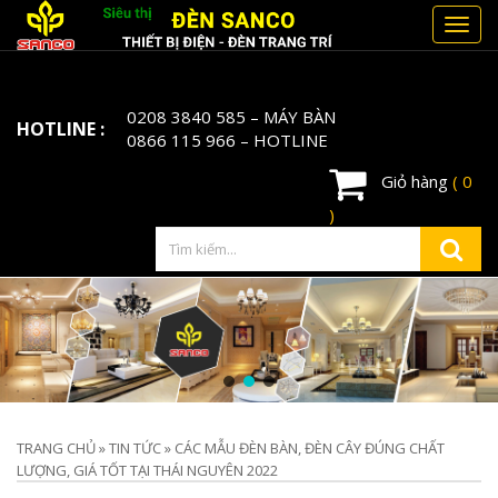
Toggl
navig
0208 3840 585
– MÁY BÀN
HOTLINE :
0866 115 966
– HOTLINE
Giỏ hàng
( 0
)
TRANG CHỦ
»
TIN TỨC
»
CÁC MẪU ĐÈN BÀN, ĐÈN CÂY ĐÚNG CHẤT
LƯỢNG, GIÁ TỐT TẠI THÁI NGUYÊN 2022