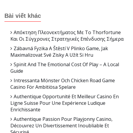
Bài viết khác
Απόκτηση Πλεονεκτήματος Με Το Thorfortune
Και Οι Σύγχρονες Στρατηγικές Επένδυσης Σήμερα
Zábavná Fyzika A Štěstí V Plinko Game, Jak
Maximalizovat Své Zisky A Užít Si Hru
Spinit And The Emotional Cost Of Play – A Local
Guide
Intressanta Mönster Och Chicken Road Game
Casino För Ambitiösa Spelare
Authentique Opportunité Et Meilleur Casino En
Ligne Suisse Pour Une Expérience Ludique
Enrichissante
Authentique Passion Pour Playjonny Casino,
Découvrez Un Divertissement Inoubliable Et
Sécurisé