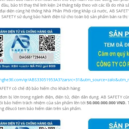
đầu, bảo trì thay thế linh kiện 24 tháng tiếp theo với các lỗi do nhà s
đại diện cùng hệ thống Nhà Phân Phối rộng khắp cả nước, AB SAFETY
 SAFETY sử dụng bảo hành điện tử cho toàn bộ sản phẩm bán ra thị
ongnghe3tl.com/qr/ABS33051953A3?zarsrc=31&utm_source=zalo&ut
SAFETY có chế độ bảo hiểm cho khách hàng:
đơn bị lớn trong ngành điện, điện tử, điện dân dụng. AB SAFETY c
ói bảo hiểm trách nhiệm của sản phẩm lên tới
50.000.000.000 VND.
ường đềucó tem bảo hiểm dán trên sản phẩm.