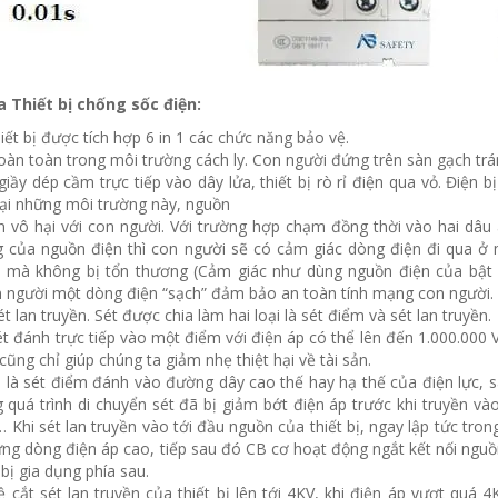
 Thiết bị chống sốc điện:
ết bị được tích hợp 6 in 1 các chức năng bảo vệ.
oàn toàn trong môi trường cách ly. Con người đứng trên sàn gạch tr
giầy dép cầm trực tiếp vào dây lửa, thiết bị rò rỉ điện qua vỏ. Điện
i những môi trường này, nguồn
n vô hại với con người. Với trường hợp chạm đồng thời vào hai dâ
 của nguồn điện thì con người sẽ có cảm giác dòng điện đi qua ở
 mà không bị tổn thương (Cảm giác như dùng nguồn điện của bật l
người một dòng điện “sạch” đảm bảo an toàn tính mạng con người.
t lan truyền. Sét được chia làm hai loại là sét điểm và sét lan truyền.
sét đánh trực tiếp vào một điểm với điện áp có thể lên đến 1.000.000 
a cũng chỉ giúp chúng ta giảm nhẹ thiệt hại về tài sản.
ền là sét điểm đánh vào đường dây cao thế hay hạ thế của điện lực, 
g quá trình di chuyển sét đã bị giảm bớt điện áp trước khi truyền vào
, … Khi sét lan truyền vào tới đầu nguồn của thiết bị, ngay lập tức tro
ững dòng điện áp cao, tiếp sau đó CB cơ hoạt động ngắt kết nối nguồ
bị gia dụng phía sau.
cắt sét lan truyền của thiết bị lên tới 4KV, khi điện áp vượt quá 