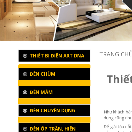
TRANG CH
THIẾT BỊ ĐIỆN ART DNA
ĐÈN CHÙM
Thiế
ĐÈN MÂM
ĐÈN CHUYÊN DỤNG
Như khách hàng
dụng cũng như 
Để giải tỏa n
ĐÈN ỐP TRẦN, HIÊN