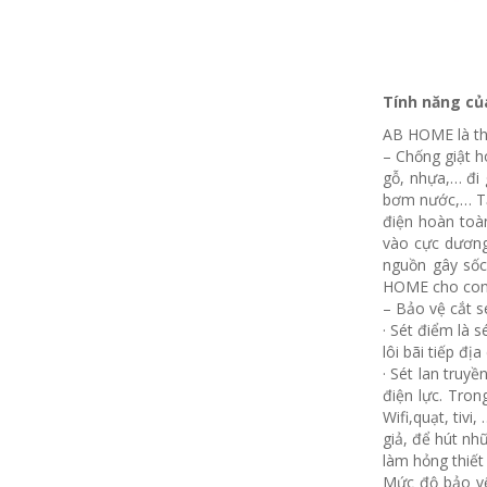
Tính năng của
AB HOME là thi
– Chống giật h
gỗ, nhựa,… đi 
bơm nước,… Tạ
điện hoàn toà
vào cực dương
nguồn gây sốc
HOME cho con 
– Bảo vệ cắt sé
· Sét điểm là 
lôi bãi tiếp đị
· Sét lan truy
điện lực. Tron
Wifi,quạt, tivi
giả, để hút nh
làm hỏng thiết 
Mức độ bảo vệ 