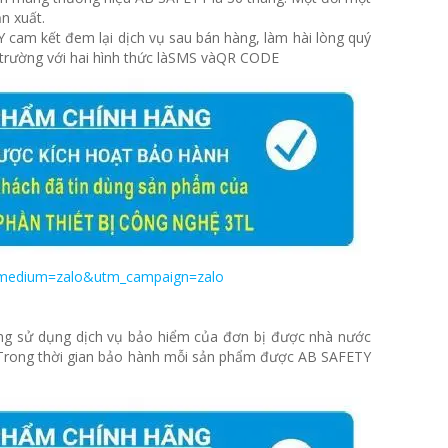
ản xuất.
 cam kết đem lại dịch vụ sau bán hàng, làm hài lòng quý
 trường với hai hình thức làSMS vàQR CODE
m_medium=zalo&utm_campaign=zalo
ũng sử dụng dịch vụ bảo hiểm của đơn bị được nhà nước
Trong thời gian bảo hành mỗi sản phẩm được AB SAFETY