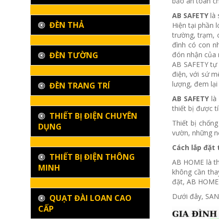
bảo an toàn ch
AB SAFETY
là 
ĐÈN THẢ
Hiện tại phần 
trường, trạm, 
đình có con n
ĐÈN TƯỜNG
đón nhận của n
AB SAFETY tự h
điện, với sứ m
lượng, đem lại
ĐÈN TRANG TRÍ
AB SAFETY
là
thiết bị được 
THIẾT BỊ ĐIỆN CHUYÊN
Thiết bị chốn
DỤNG
vườn, những nơ
Cách lắp đặt 
THIẾT BỊ ĐIỆN THÔNG
AB HOME là thi
MINH
không cần thay
đặt, AB HOME 
Dưới đây, SAN
QUẠT ĐÀI LOAN CAO
CẤP