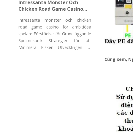
Intressanta Mönster Och
Chicken Road Game Casino
För Ambitiösa Spelare
Intressanta mönster och chicken
road game casino för ambitiösa
spelare Förståelse för Grundläggande
Spelmekanik Strategier för att
Minimera Risken Utvecklingen av
"Chicken Road Game Casino"
Cùng xem, Ng