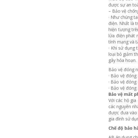
được sự an toàn
– Bảo vệ chốn
· Như chúng ta
điện. Nhất là 
hiện tượng trê
lửa điện phát 
tính mạng và tà
· Khi sử dụng 
loại bỏ giảm t
gây hỏa hoạn.
Bảo vệ đóng n
· Bảo vệ đóng 
· Bảo vệ đóng 
· Bảo vệ đóng 
Bảo vệ mất p
Với các hộ gia
các nguyên nhâ
được đưa vào s
gia đình sử dụ
Chế độ bảo h
AB áp dụng ch