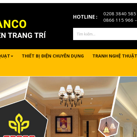
0208 3840 585
HOTLINE :
0866 115 966
–
QUẠT
THIẾT BỊ ĐIỆN CHUYÊN DỤNG
TRANH NGHỆ THUẬT