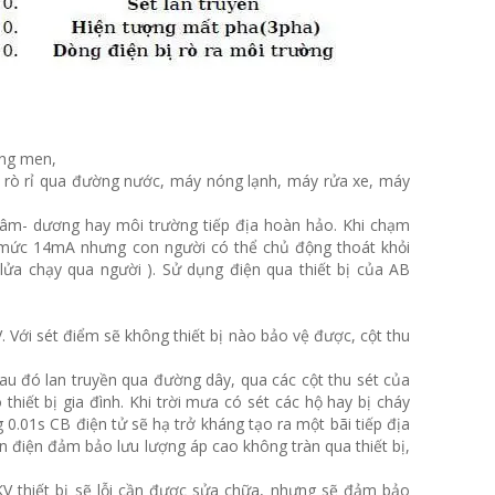
áng men,
 bị rò rỉ qua đường nước, máy nóng lạnh, máy rửa xe, máy
u âm- dương hay môi trường tiếp địa hoàn hảo. Khi chạm
 mức 14mA nhưng con người có thể chủ động thoát khỏi
ửa chạy qua người ). Sử dụng điện qua thiết bị của AB
V. Với sét điểm sẽ không thiết bị nào bảo vệ được, cột thu
sau đó lan truyền qua đường dây, qua các cột thu sét của
 thiết bị gia đình. Khi trời mưa có sét các hộ hay bị cháy
ng 0.01s CB điện tử sẽ hạ trở kháng tạo ra một bãi tiếp địa
n điện đảm bảo lưu lượng áp cao không tràn qua thiết bị,
4KV thiết bị sẽ lỗi cần được sửa chữa, nhưng sẽ đảm bảo