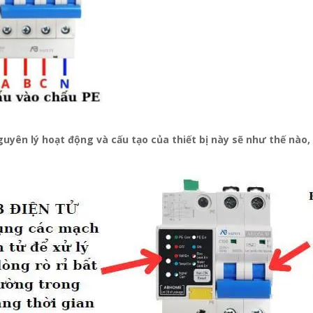
uyên lý hoạt động và cấu tạo của thiết bị này sẽ như thế nà