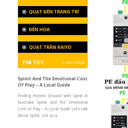
QUẠT ĐÈN TRANG TRÍ
ĐÈN HOA
QUẠT TRẦN KAIYO
TIN TỨC
Xem thêm
Spinit And The Emotional Cost
Of Play – A Local Guide
Finding Honest Ground with Spinit in
Australia Spinit and the Emotional
Cost of Play – A Local Guide Let’s talk
about Spinit, not as a