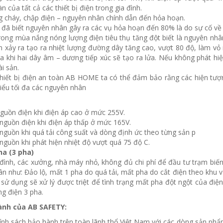
 của tất cả các thiết bị điện trong gia đình.
g cháy, chập điện – nguyên nhân chính dẫn đến hỏa hoạn.
 đã biết nguyên nhân gây ra các vụ hỏa hoạn đến 80% là do sự cố về
trong mùa nắng nóng lượng điện tiêu thụ tăng đột biết là nguyên nhân
n xảy ra tạo ra nhiệt lượng đường dây tăng cao, vượt 80 độ, làm v
ra khi hai dây âm – dương tiếp xúc sẽ tạo ra lửa. Nếu không phát hiệ
i sản.
thiết bị điện an toàn AB HOME ta có thể đảm bảo rằng các hiện tượn
hiểu tối đa các nguyên nhân
guồn điện khi điện áp cao ở mức 255V.
nguồn điện khi điện áp thấp ở mức 165V.
nguồn khi quá tải công suất và dòng định ức theo từng sản p
nguồn khi phát hiện nhiệt độ vượt quá 75 độ C.
ha (3 pha)
 đình, các xưởng, nhà máy nhỏ, không đủ chi phí để đầu tư trạm biế
n như: Đảo lộ, mất 1 pha do quá tải, mất pha do cắt điện theo khu vực
ử dụng sẽ xử lý được triệt để tình trạng mất pha đột ngột của điện l
ng điện 3 pha.
ành của AB SAFETY:
ính sách bảo hành trên toàn lãnh thổ Việt Nam với các dòng sản ph