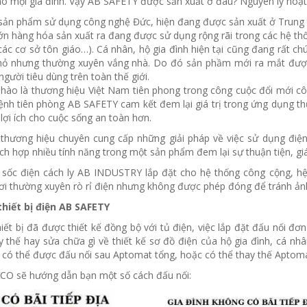
o mọi gia đình. Vậy AB SAFETY được sản xuất ở đâu? Nguyên lý hoạt 
sản phẩm sử dụng công nghệ Đức, hiện đang được sản xuất ở Trung
lớn hàng hóa sản xuất ra đang được sử dụng rộng rãi trong các hệ t
các cơ sở tôn giáo…). Cá nhân, hộ gia đình hiện tại cũng đang rất chú
hỏ nhưng thường xuyên vắng nhà. Do đó sản phầm mới ra mắt được
gười tiêu dùng trên toàn thế giới.
ào là thương hiệu Việt Nam tiên phong trong công cuộc đổi mới công
ệnh tiên phòng AB SAFETY cam kết đem lại giá trị trong ứng dụng t
 lợi ích cho cuộc sống an toàn hơn.
 thương hiệu chuyên cung cấp những giải pháp về việc sử dụng điệ
tích hợp nhiều tính năng trong một sản phẩm đem lại sự thuận tiện, gi
g sốc điện cách ly AB INDUSTRY lắp đặt cho hệ thống công cộng, hệ
i thường xuyên rò rỉ điện nhưng không được phép đóng để tránh ảnh
thiết bị điện AB SAFETY
ết bị đã được thiết kế đồng bộ với tủ điện, việc lắp đặt đấu nối đơn
 thế hay sửa chữa gì về thiết kế sơ đồ điện của hộ gia đình, cá nhâ
có thể được đấu nối sau Aptomat tổng, hoặc có thể thay thế Aptoma
CO sẽ hướng dẫn bạn một số cách đấu nối: