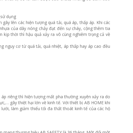
 sử dụng
 gây lên các hiện tượng quá tải, quá áp, thấp áp. Khi các
ỏ nhựa của dây nóng chảy đạt đến sự cháy, cộng thêm tia
n kịp thời thì hậu quả xảy ra vô cùng nghiêm trọng cả về
g nguy cơ từ quá tải, quá nhiệt, áp thấp hay áp cao đều
n áp riêng thì hiện tượng mất pha thường xuyên xảy ra do
,… gây thiệt hại lớn về kinh tế. Với thiết bị AB HOME khi
ưới, làm giảm thiểu tối đa thất thoát kinh tế của các hộ
ẩm mang thương hiệu AB SAFETY là 36 tháng. Một đổi một