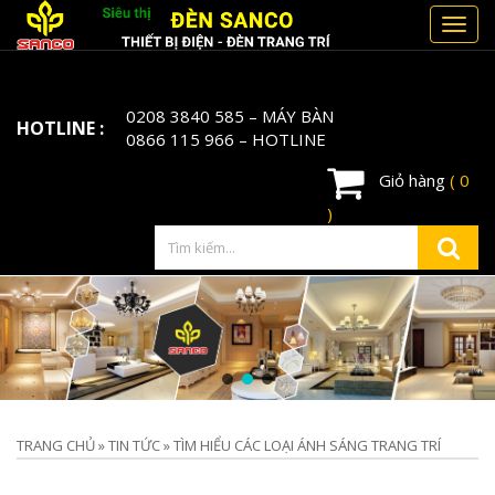
Toggl
navig
0208 3840 585
– MÁY BÀN
HOTLINE :
0866 115 966
– HOTLINE
Giỏ hàng
( 0
)
TRANG CHỦ
»
TIN TỨC
»
TÌM HIỂU CÁC LOẠI ÁNH SÁNG TRANG TRÍ