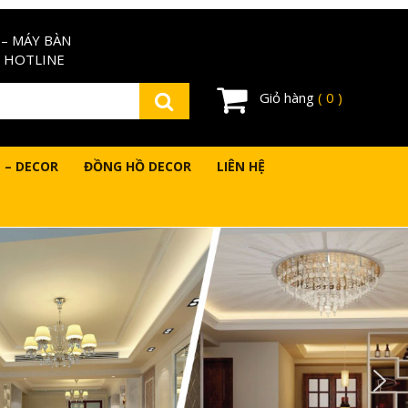
– MÁY BÀN
 HOTLINE
Giỏ hàng
( 0 )
 – DECOR
ĐỒNG HỒ DECOR
LIÊN HỆ