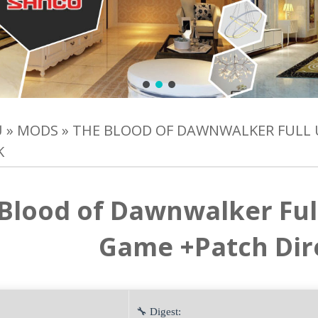
Ủ
»
MODS
»
THE BLOOD OF DAWNWALKER FULL
K
Blood of Dawnwalker Ful
Game +Patch Dir
🔧 Digest: