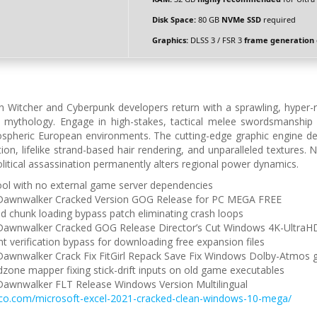
Disk Space:
80 GB
NVMe SSD
required
Graphics:
DLSS 3 / FSR 3
frame generation
 Witcher and Cyberpunk developers return with a sprawling, hyper-r
 mythology. Engage in high-stakes, tactical melee swordsmanship a
spheric European environments. The cutting-edge graphic engine dem
ation, lifelike strand-based hair rendering, and unparalleled textures
litical assassination permanently alters regional power dynamics.
tool with no external game server dependencies
Dawnwalker Cracked Version GOG Release for PC MEGA FREE
d chunk loading bypass patch eliminating crash loops
Dawnwalker Cracked GOG Release Director’s Cut Windows 4K-UltraHD
nt verification bypass for downloading free expansion files
Dawnwalker Crack Fix FitGirl Repack Save Fix Windows Dolby-Atmos 
dzone mapper fixing stick-drift inputs on old game executables
Dawnwalker FLT Release Windows Version Multilingual
nco.com/microsoft-excel-2021-cracked-clean-windows-10-mega/