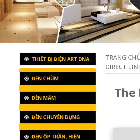
TRANG CH
THIẾT BỊ ĐIỆN ART DNA
DIRECT LIN
ĐÈN CHÙM
The 
ĐÈN MÂM
ĐÈN CHUYÊN DỤNG
ĐÈN ỐP TRẦN, HIÊN