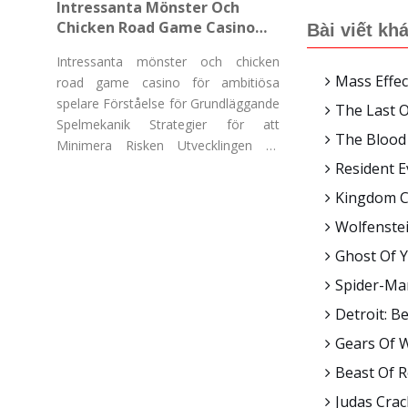
Intressanta Mönster Och
Chicken Road Game Casino
Bài viết kh
För Ambitiösa Spelare
Intressanta mönster och chicken
Mass Effec
road game casino för ambitiösa
spelare Förståelse för Grundläggande
The Last 
Spelmekanik Strategier för att
The Blood
Minimera Risken Utvecklingen av
"Chicken Road Game Casino"
Resident 
Kingdom Co
Wolfenstei
Ghost Of Y
Spider-Man
Detroit: B
Gears Of 
Beast Of R
Judas Crac