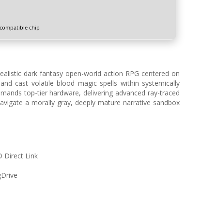
compatible chip
ealistic dark fantasy open-world action RPG centered on
nd cast volatile blood magic spells within systemically
ands top-tier hardware, delivering advanced ray-traced
. Navigate a morally gray, deeply mature narrative sandbox
 Direct Link
gDrive