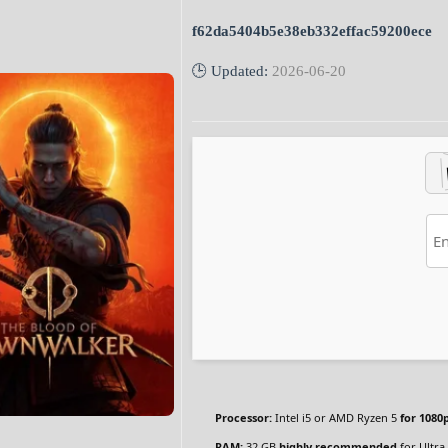
f62da5404b5e38eb332effac59200ece
🕒 Updated:
2026-06-20
Processor:
Intel i5 or AMD Ryzen 5
for 1080
RAM:
32 GB
highly recommended
for Ultra