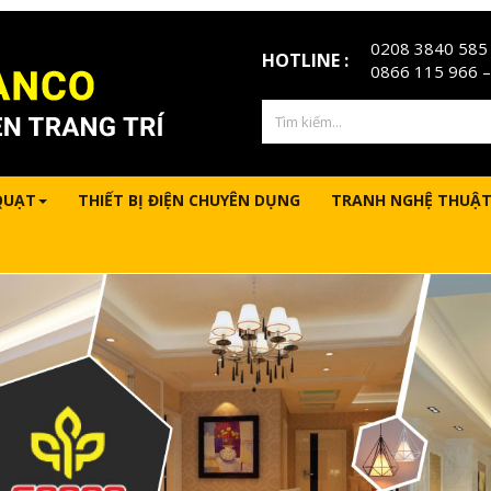
0208 3840 585
HOTLINE :
0866 115 966
–
QUẠT
THIẾT BỊ ĐIỆN CHUYÊN DỤNG
TRANH NGHỆ THUẬT