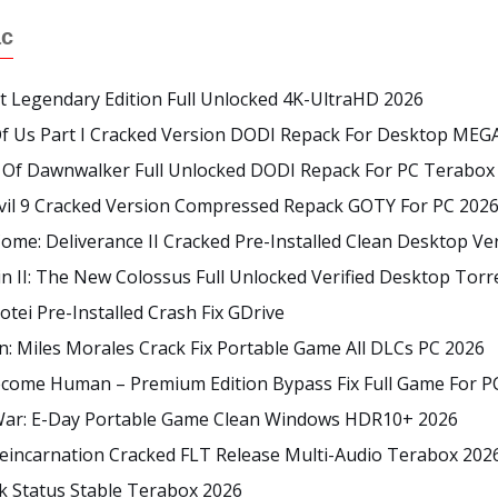
ác
t Legendary Edition Full Unlocked 4K-UltraHD 2026
Of Us Part I Cracked Version DODI Repack For Desktop MEG
 Of Dawnwalker Full Unlocked DODI Repack For PC Terabox
Evil 9 Cracked Version Compressed Repack GOTY For PC 202
me: Deliverance II Cracked Pre-Installed Clean Desktop Ver
n II: The New Colossus Full Unlocked Verified Desktop Torr
otei Pre-Installed Crash Fix GDrive
: Miles Morales Crack Fix Portable Game All DLCs PC 2026
ecome Human – Premium Edition Bypass Fix Full Game For PC
War: E-Day Portable Game Clean Windows HDR10+ 2026
eincarnation Cracked FLT Release Multi-Audio Terabox 202
k Status Stable Terabox 2026