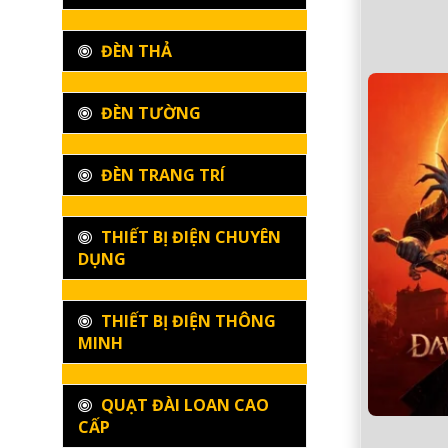
ĐÈN THẢ
ĐÈN TƯỜNG
ĐÈN TRANG TRÍ
THIẾT BỊ ĐIỆN CHUYÊN
DỤNG
THIẾT BỊ ĐIỆN THÔNG
MINH
QUẠT ĐÀI LOAN CAO
CẤP