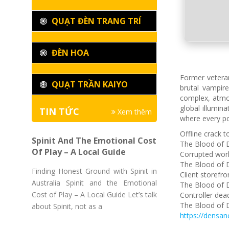
QUẠT ĐÈN TRANG TRÍ
ĐÈN HOA
Former veteran
QUẠT TRẦN KAIYO
brutal vampire
complex, atmo
global illumin
TIN TỨC
Xem thêm
where every po
Offline crack 
Spinit And The Emotional Cost
The Blood of 
Of Play – A Local Guide
Corrupted worl
The Blood of 
Finding Honest Ground with Spinit in
Client storefro
Australia Spinit and the Emotional
The Blood of 
Cost of Play – A Local Guide Let’s talk
Controller dea
The Blood of 
about Spinit, not as a
https://densa