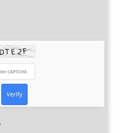
Verify
p