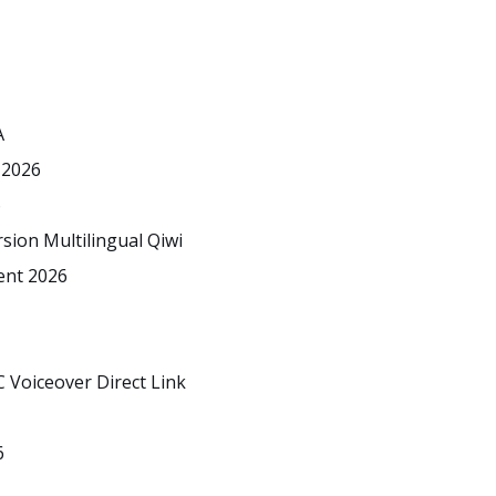
A
 2026
6
sion Multilingual Qiwi
ent 2026
 Voiceover Direct Link
6