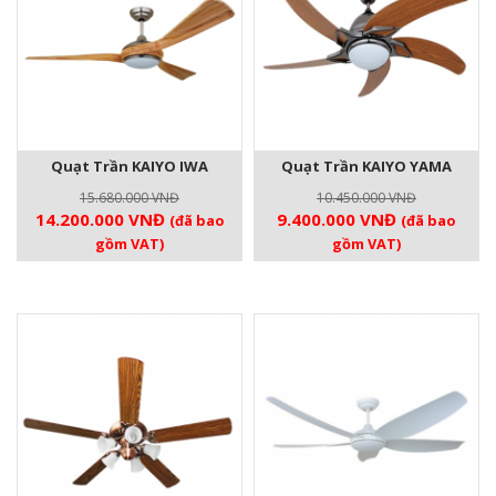
Quạt Trần KAIYO IWA
Quạt Trần KAIYO YAMA
15.680.000
VNĐ
10.450.000
VNĐ
Giá
Giá
Giá
Giá
14.200.000
VNĐ
9.400.000
VNĐ
(đã bao
(đã bao
gốc
hiện
gốc
hiện
gồm VAT)
gồm VAT)
là:
tại
là:
tại
15.680.000 VNĐ.
là:
10.450.000 VNĐ.
là:
14.200.000 VNĐ.
9.400.000 V