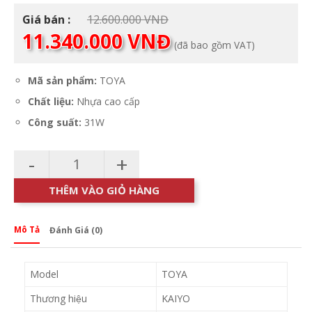
Giá
Giá bán :
12.600.000
VNĐ
gốc
Giá
11.340.000
VNĐ
(đã bao gồm VAT)
là:
hiện
12.600.000 VNĐ.
tại
là:
Mã sản phẩm:
TOYA
11.340.000 VNĐ.
Chất liệu:
Nhựa cao cấp
Công suất:
31W
-
+
THÊM VÀO GIỎ HÀNG
Mô Tả
Đánh Giá (0)
Model
TOYA
Thương hiệu
KAIYO