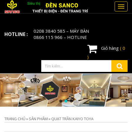
Toggl
navig
0208 3840 585
– MÁY BÀN
HOTLINE :
0866 115 966
– HOTLINE
Giỏ hàng
( 0
)
TRANG CHỦ
»
SẢN PHẨM
»
QUẠT TRẦN KAIYO TOYA