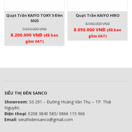
Quạt Trần KAIYO TOKY 5 Đèn
Quạt Trần KAIYO HIRO
5025
8.940.000
VNĐ
Giá
Giá
9.010.000
VNĐ
8.050.000
VNĐ
(đã bao
Giá
Giá
8.200.000
VNĐ
(đã bao
gốc
hiện
gồm VAT)
gốc
hiện
gồm VAT)
là:
tại
là:
tại
8.940.000 VNĐ.
là:
9.010.000 VNĐ.
là:
8.050.000 V
8.200.000 VNĐ.
SIÊU THỊ ĐÈN SANCO
Showroom:
Số 291 – Đường Hoàng Văn Thụ – TP. Thái
Nguyên.
Điện thoại:
0208 3840 585/ 0866 115 966
Email:
sieuthidensanco@gmail.com