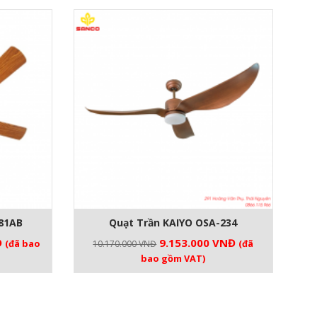
81AB
Quạt Trần KAIYO OSA-234
Giá
Giá
Giá
Đ
9.153.000
VNĐ
(đã bao
(đã
10.170.000
VNĐ
hiện
gốc
hiện
bao gồm VAT)
tại
là:
tại
.
là:
10.170.000 VNĐ.
là:
7.800.000 VNĐ.
9.153.000 VNĐ.