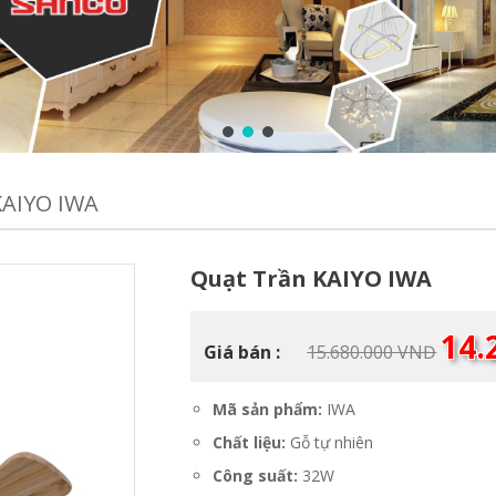
AIYO IWA
Quạt Trần KAIYO IWA
Giá
14.
Giá bán :
15.680.000
VNĐ
gốc
là:
15.680
Mã sản phẩm:
IWA
Chất liệu:
Gỗ tự nhiên
Công suất:
32W