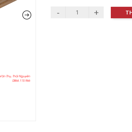
-
+
T