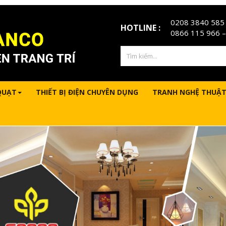
0208 3840 585
HOTLINE :
0866 115 966
–
QUẠT
THIẾT BỊ ĐIỆN CHUYÊN DỤNG
TRANH NGHỆ THUẬT