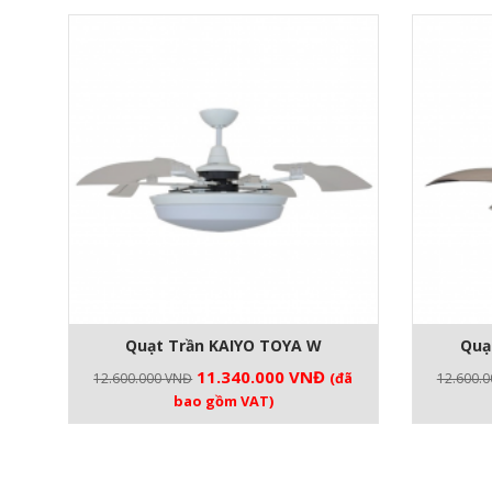
Quạt Trần KAIYO TOYA W
Quạ
Giá
Giá
11.340.000
VNĐ
(đã
12.600.000
VNĐ
12.600.
gốc
hiện
bao gồm VAT)
là:
tại
12.600.000 VNĐ.
là:
11.340.000 VNĐ.