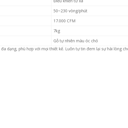
Điều khiển từ xa
50~230 vòng/phút
17.000 CFM
7kg
Gỗ tự nhiên màu óc chó
ạng, phù hợp với mọi thiết kế. Luôn tự tin đem lại sự hài lòng ch