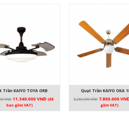
t Trần KAIYO TOYA ORB
Quạt Trần KAIYO OKA 1
Giá
Giá
Giá
11.340.000
VNĐ
7.800.000
VN
(đã
000
VNĐ
8.260.000
VNĐ
gốc
hiện
gốc
bao gồm VAT)
gồm VAT)
là:
tại
là:
12.600.000 VNĐ.
là:
8.260.000 VNĐ
11.340.000 VNĐ.