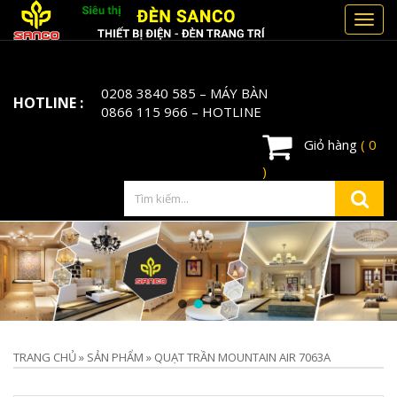
Toggl
navig
0208 3840 585
– MÁY BÀN
HOTLINE :
0866 115 966
– HOTLINE
Giỏ hàng
( 0
)
TRANG CHỦ
»
SẢN PHẨM
»
QUẠT TRẦN MOUNTAIN AIR 7063A