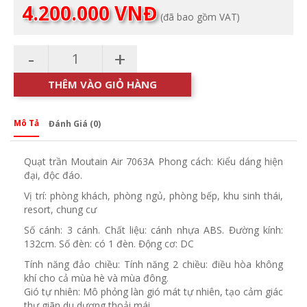
Giá
gốc
4.200.000
VNĐ
(đã bao gồm VAT)
hiện
là:
tại
4.500.000 VNĐ.
là:
-
+
4.200.000 VNĐ.
THÊM VÀO GIỎ HÀNG
Mô Tả
Đánh Giá (0)
Quạt trần Moutain Air 7063A Phong cách: Kiểu dáng hiện
đại, độc đáo.
Vị trí: phòng khách, phòng ngủ, phòng bếp, khu sinh thái,
resort, chung cư
Số cánh: 3 cánh. Chất liệu: cánh nhựa ABS. Đường kính:
132cm. Số đèn: có 1 đèn. Động cơ: DC
Tính năng đảo chiều: Tính năng 2 chiều: điều hòa không
khí cho cả mùa hè và mùa đông.
Gió tự nhiên: Mô phỏng làn gió mát tự nhiên, tạo cảm giác
thư giãn du dương thoải mái.