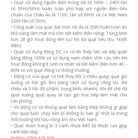
• Quạt sử dụng nguồn điện trong dải từ 100V – 240V tần
số 50Hz/60Hz hoàn toàn phù hợp với nguồn điện tiêu
chuẩn của Châu Âu là 110V, tần số 60Hz và cả Việt Nam
220V tần số 50Hz.
• Công suất của quạt đạt mức tối đa là 35W hoàn toàn đủ
khả năng làm mát mà còn tiết kiệm điện năng( Trung bình
hơn 28 giờ hoạt động liên tục tối đa quạt tiêu thụ 1kWh
điện)
• Quạt sử dụng động DC cơ có lõi thép Silic và dây quấn
bằng đồng 100% và sử dụng nam châm vĩnh cửu nên khi
hoạt động không ít sinh ra nhiệt và tiết kiệm điện hơn 40 –
80% so với quạt động cơ thông thường.
• Động cơ của quạt có thể thay đổi 2 chiều quay( quạt gió
xuống và hút gió lên) bằng cách sử dụng công tắc đổi
chiều và 3 tốc độ (chậm, trung bình, nhanh). Khi để chế độ
quạt xuống quạt quay sẽ tạo gió trực tiếp làm mát cho
căn phòng.
• Vỏ động cơ và khung quạt làm bằng thép không gỉ giúp
cho quạt luôn chạy bền bỉ không bị han gỉ nhất là trong
môi trường khí hậu nóng ẩm như Việt Nam.
• Quạt được trang bị 3 cánh nhựa ABS kỹ thuật cao giúp
cánh bền đẹp.
Hotline: 0866 115 966