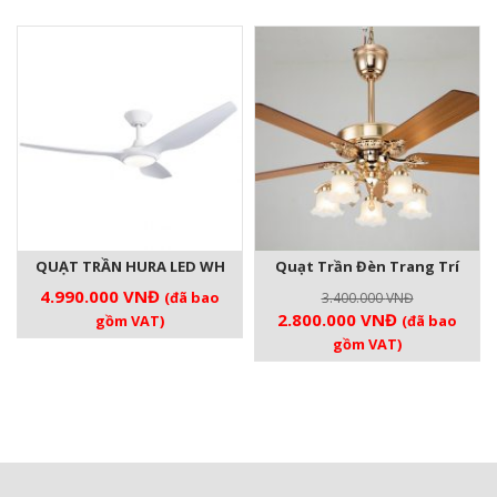
6.200.000 VNĐ.
là:
4.491.000 VNĐ.
là:
5.500.000 VNĐ.
3.900.000 V
QUẠT TRẦN HURA LED WH
Quạt Trần Đèn Trang Trí
4.990.000
VNĐ
(đã bao
3.400.000
VNĐ
Giá
Giá
2.800.000
VNĐ
gồm VAT)
(đã bao
gốc
hiện
gồm VAT)
là:
tại
3.400.000 VNĐ.
là:
2.800.000 V