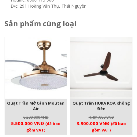
Đ/c: 291 Hoàng Văn Thụ, Thái Nguyên
Sản phẩm cùng loại
Quạt Trần Mở Cánh Moutan
Quạt Trần HURA KOA Không
Air
Đèn
6.200.000
VNĐ
4.491.000
VNĐ
Giá
Giá
Giá
Giá
5.500.000
VNĐ
3.900.000
VNĐ
(đã bao
(đã bao
gốc
hiện
gốc
hiện
gồm VAT)
gồm VAT)
là:
tại
là:
tại