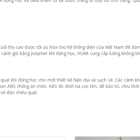
í động học và điều khiển từ xa được trang bị đầy đủ tính năng, Qu
uổi thọ cao được tối ưu hóa cho hệ thống điện của Việt Nam để đảm
c cánh gió bằng polymer khí động học,
HURA
cung cấp luồng không kh
quạt khí động học cho một thiết kế hiện đại và sạch sẽ.
Các cánh kh
un ABS chống ăn mòn, ABS ổn định tia cực tím, dễ bảo trì, chịu thời 
 và đảo chiều quạt.