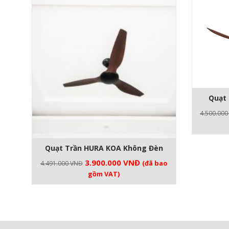
Quạt 
4.500.00
Quạt Trần HURA KOA Không Đèn
Giá
Giá
3.900.000
VNĐ
(đã bao
4.491.000
VNĐ
gốc
hiện
gồm VAT)
là:
tại
4.491.000 VNĐ.
là:
3.900.000 VNĐ.