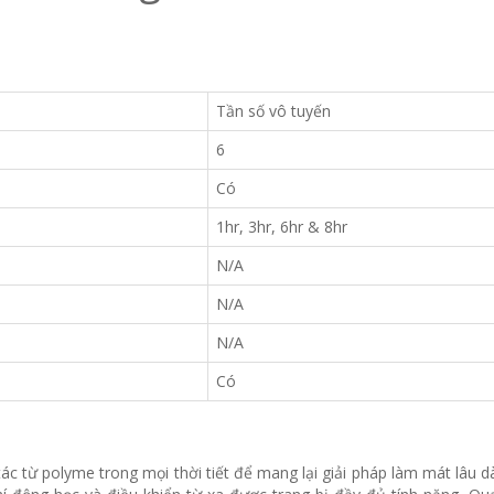
Tần số vô tuyến
6
Có
1hr, 3hr, 6hr & 8hr
N/A
N/A
N/A
Có
c từ polyme trong mọi thời tiết để mang lại giải pháp làm mát lâu dài