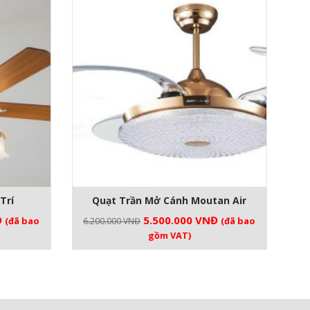
Trí
Quạt Trần Mở Cánh Moutan Air
Giá
Giá
Giá
Đ
5.500.000
VNĐ
(đã bao
(đã bao
6.200.000
VNĐ
hiện
gốc
hiện
gồm VAT)
tại
là:
tại
.
là:
6.200.000 VNĐ.
là:
2.800.000 VNĐ.
5.500.000 VNĐ.