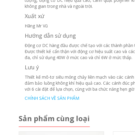
tượng, động cơ DC hiệu quả cao, cánh quạt polymer kh
không gian trong nhà và ngoài trời.
Xuất xứ
Hãng Mr Vũ
Hướng dẫn sử dụng
Động cơ DC hàng đầu được chế tạo với các thành phần t
Được thiết kế cẩn thận với động cơ hiệu suất cao và cá
đa, chỉ sử dụng 40W ở mức cao và chỉ 6W ở mức thấp.
Lưu ý
Thiết kế mô-tơ siêu mỏng chảy liền mạch vào các cánh 
đảm bảo luồng không khí hiệu quả cao.
Các cánh đúc ph
với 6 cài đặt để lựa chọn, cùng với ba chức năng hẹn giờ
CHÍNH SÁCH VỀ SẢN PHẨM
Sản phẩm cùng loại