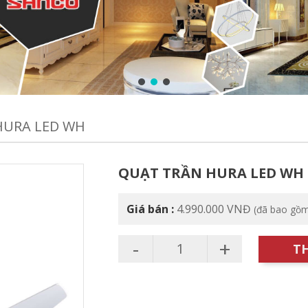
HURA LED WH
QUẠT TRẦN HURA LED WH
Giá bán :
4.990.000
VNĐ
(đã bao gồ
-
+
T