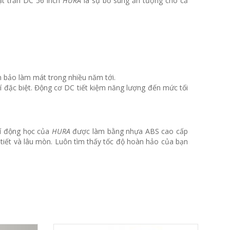
ạt trần DC 56 inch
HURA
là sự bổ sung ấn tượng cho cả
 bảo làm mát trong nhiều năm tới.
í đặc biệt.
Động cơ DC tiết kiệm năng lượng đến mức tối
í động học của
HURA
được làm bằng nhựa ABS cao cấp
tiết và lâu mòn.
Luôn tìm thấy tốc độ hoàn hảo của bạn