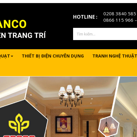
0208 3840 585
HOTLINE :
0866 115 966
–
QUẠT
THIẾT BỊ ĐIỆN CHUYÊN DỤNG
TRANH NGHỆ THUẬT