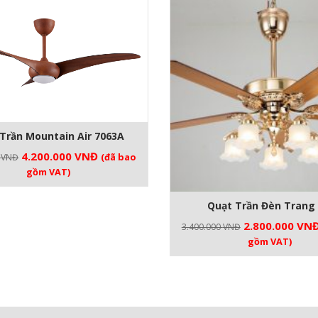
Trần Mountain Air 7063A
Giá
Giá
4.200.000
VNĐ
(đã bao
0
VNĐ
gốc
hiện
gồm VAT)
là:
tại
4.500.000 VNĐ.
là:
Quạt Trần Đèn Trang 
4.200.000 VNĐ.
Giá
2.800.000
VN
3.400.000
VNĐ
gốc
gồm VAT)
là:
3.400.000 VNĐ