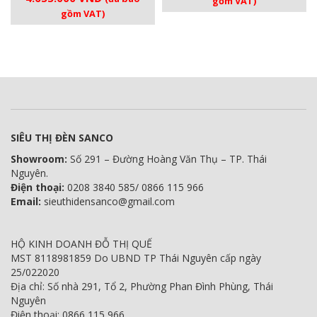
gồm VAT)
gốc
hiện
gồm VAT)
là:
tại
là:
tại
4.800.000 VNĐ.
là:
4.900.000 VNĐ.
là:
4.560.000 V
4.655.000 VNĐ.
SIÊU THỊ ĐÈN SANCO
Showroom:
Số 291 – Đường Hoàng Văn Thụ – TP. Thái
Nguyên.
Điện thoại:
0208 3840 585/ 0866 115 966
Email:
sieuthidensanco@gmail.com
HỘ KINH DOANH ĐỖ THỊ QUẾ
MST 8118981859 Do UBND TP Thái Nguyên cấp ngày
25/022020
Địa chỉ: Số nhà 291, Tổ 2, Phường Phan Đình Phùng, Thái
Nguyên
Điện thoại: 0866 115 966