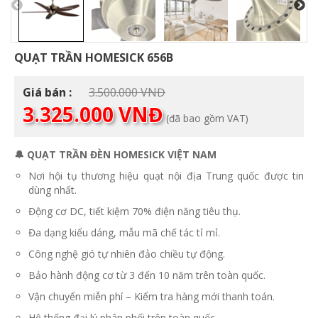
QUẠT TRẦN HOMESICK 656B
Giá
Giá bán :
3.500.000
VNĐ
Giá
gốc
3.325.000
VNĐ
(đã bao gồm VAT)
hiện
là:
tại
3.500.000 VNĐ.
là:
🔔 QUẠT TRẦN ĐÈN HOMESICK VIỆT NAM
3.325.000 VNĐ.
Nơi hội tụ thương hiệu quạt nội địa Trung quốc được tin
dùng nhất.
Động cơ DC, tiết kiệm 70% điện năng tiêu thụ.
Đa dạng kiểu dáng, mẫu mã chế tác tỉ mỉ.
Công nghệ gió tự nhiên đảo chiều tự động.
Bảo hành động cơ từ 3 đến 10 năm trên toàn quốc.
Vận chuyển miễn phí – Kiểm tra hàng mới thanh toán.
Hệ thống đại lý phân phối trên toàn quốc