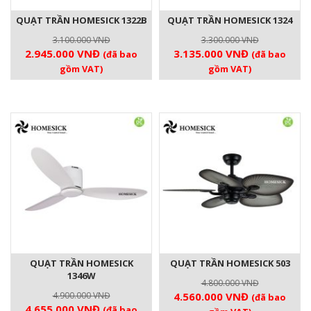
QUẠT TRẦN HOMESICK 1322B
QUẠT TRẦN HOMESICK 1324
3.100.000
VNĐ
3.300.000
VNĐ
Giá
Giá
Giá
Giá
2.945.000
VNĐ
3.135.000
VNĐ
(đã bao
(đã bao
gốc
hiện
gốc
hiện
gồm VAT)
gồm VAT)
là:
tại
là:
tại
3.100.000 VNĐ.
là:
3.300.000 VNĐ.
là:
2.945.000 VNĐ.
3.135.000 V
QUẠT TRẦN HOMESICK
QUẠT TRẦN HOMESICK 503
1346W
4.800.000
VNĐ
Giá
Giá
4.900.000
VNĐ
4.560.000
VNĐ
(đã bao
Giá
Giá
4.655.000
VNĐ
(đã bao
gốc
hiện