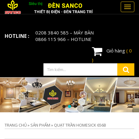
Toggl
navig
0208 3840 585
– MÁY BÀN
HOTLINE :
0866 115 966
– HOTLINE
Giỏ hàng
( 0
)
TRANG CHỦ
»
SẢN PHẨM
»
QUẠT TRẦN HOMESICK 656B