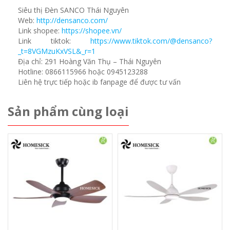
Siêu thị Đèn SANCO Thái Nguyên
Web:
http://densanco.com/
Link shopee:
https://shopee.vn/
Link tiktok:
https://www.tiktok.com/@densanco?
_t=8VGMzuKxVSL&_r=1
Địa chỉ: 291 Hoàng Văn Thụ – Thái Nguyên
Hotline: 0866115966 hoặc 0945123288
Liên hệ trực tiếp hoặc ib fanpage để được tư vấn
Sản phẩm cùng loại