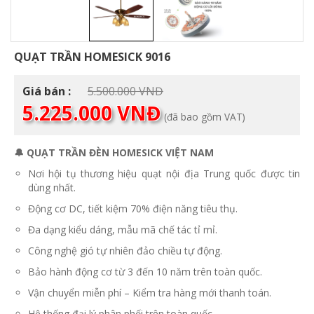
QUẠT TRẦN HOMESICK 9016
Giá
Giá bán :
5.500.000
VNĐ
Giá
gốc
5.225.000
VNĐ
(đã bao gồm VAT)
hiện
là:
tại
5.500.000 VNĐ.
là:
🔔 QUẠT TRẦN ĐÈN HOMESICK VIỆT NAM
5.225.000 VNĐ.
Nơi hội tụ thương hiệu quạt nội địa Trung quốc được tin
dùng nhất.
Động cơ DC, tiết kiệm 70% điện năng tiêu thụ.
Đa dạng kiểu dáng, mẫu mã chế tác tỉ mỉ.
Công nghệ gió tự nhiên đảo chiều tự động.
Bảo hành động cơ từ 3 đến 10 năm trên toàn quốc.
Vận chuyển miễn phí – Kiểm tra hàng mới thanh toán.
Hệ thống đại lý phân phối trên toàn quốc