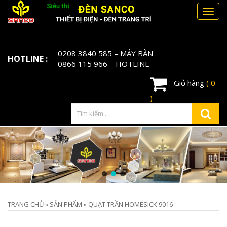
Toggl
navig
0208 3840 585
– MÁY BÀN
HOTLINE :
0866 115 966
– HOTLINE
Giỏ hàng
( 0
)
TRANG CHỦ
»
SẢN PHẨM
»
QUẠT TRẦN HOMESICK 9016