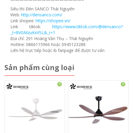
Siêu thị Đèn SANCO Thái Nguyên
Web:
http://densanco.com/
Link shopee:
https://shopee.vn/
Link tiktok:
https://www.tiktok.com/@densanco?
_t=8VGMzuKxVSL&_r=1
Địa chỉ: 291 Hoàng Văn Thụ – Thái Nguyên
Hotline: 0866115966 hoặc 0945123288
Liên hệ trực tiếp hoặc ib fanpage để được tư vấn
Sản phẩm cùng loại