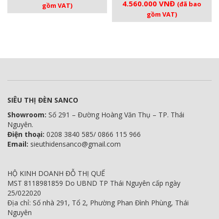
Giá
Giá
4.560.000
VNĐ
gốc
hiện
(đã bao
gồm VAT)
gốc
hiện
là:
tại
gồm VAT)
là:
tại
4.300.000 VNĐ.
là:
4.800.000 VNĐ.
là:
4.085.000 VNĐ.
4.560.000 V
SIÊU THỊ ĐÈN SANCO
Showroom:
Số 291 – Đường Hoàng Văn Thụ – TP. Thái
Nguyên.
Điện thoại:
0208 3840 585/ 0866 115 966
Email:
sieuthidensanco@gmail.com
HỘ KINH DOANH ĐỖ THỊ QUẾ
MST 8118981859 Do UBND TP Thái Nguyên cấp ngày
25/022020
Địa chỉ: Số nhà 291, Tổ 2, Phường Phan Đình Phùng, Thái
Nguyên