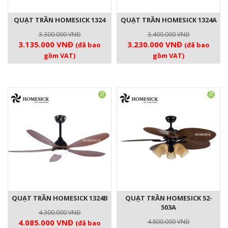
QUẠT TRẦN HOMESICK 1324
QUẠT TRẦN HOMESICK 1324A
3.300.000
VNĐ
3.400.000
VNĐ
Giá
Giá
Giá
Giá
3.135.000
VNĐ
3.230.000
VNĐ
(đã bao
(đã bao
gốc
hiện
gốc
hiện
gồm VAT)
gồm VAT)
là:
tại
là:
tại
3.300.000 VNĐ.
là:
3.400.000 VNĐ.
là:
3.135.000 VNĐ.
3.230.000 V
QUẠT TRẦN HOMESICK 1324B
QUẠT TRẦN HOMESICK 52-
503A
4.300.000
VNĐ
Giá
Giá
4.085.000
VNĐ
4.800.000
VNĐ
(đã bao