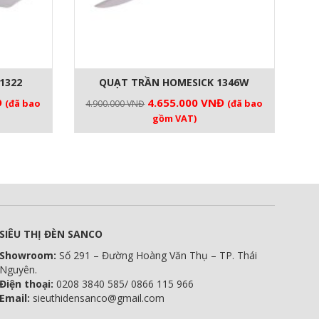
1322
QUẠT TRẦN HOMESICK 1346W
Giá
Giá
Giá
Đ
4.655.000
VNĐ
(đã bao
(đã bao
4.900.000
VNĐ
hiện
gốc
hiện
gồm VAT)
tại
là:
tại
.
là:
4.900.000 VNĐ.
là:
2.850.000 VNĐ.
4.655.000 VNĐ.
SIÊU THỊ ĐÈN SANCO
Showroom:
Số 291 – Đường Hoàng Văn Thụ – TP. Thái
Nguyên.
Điện thoại:
0208 3840 585/ 0866 115 966
Email:
sieuthidensanco@gmail.com