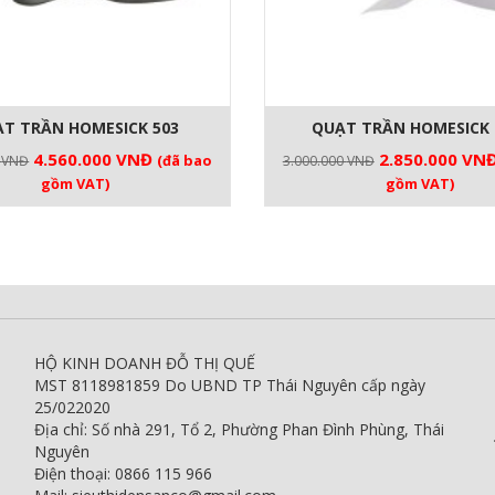
T TRẦN HOMESICK 503
QUẠT TRẦN HOMESICK 
Giá
Giá
Giá
4.560.000
VNĐ
2.850.000
VN
(đã bao
0
VNĐ
3.000.000
VNĐ
gốc
hiện
gốc
gồm VAT)
gồm VAT)
là:
tại
là:
4.800.000 VNĐ.
là:
3.000.000 VNĐ
4.560.000 VNĐ.
HỘ KINH DOANH ĐỖ THỊ QUẾ
MST 8118981859 Do UBND TP Thái Nguyên cấp ngày
25/022020
Địa chỉ: Số nhà 291, Tổ 2, Phường Phan Đình Phùng, Thái
Nguyên
Điện thoại: 0866 115 966