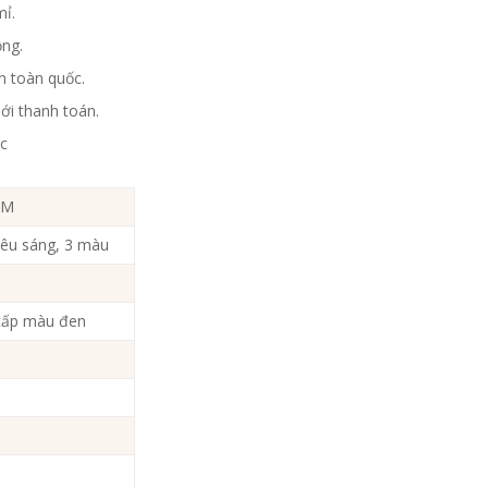
mỉ.
ộng.
n toàn quốc.
ới thanh toán.
ốc
FM
iêu sáng, 3 màu
cấp màu đen