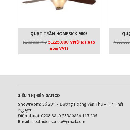
QUẠT TRẦN HOMESICK 9005
QUẠ
Giá
Giá
5.225.000
VNĐ
(đã bao
5.500.000
VNĐ
4.800.00
gốc
hiện
gồm VAT)
là:
tại
5.500.000 VNĐ.
là:
5.225.000 VNĐ.
SIÊU THỊ ĐÈN SANCO
Showroom:
Số 291 – Đường Hoàng Văn Thụ – TP. Thái
Nguyên.
Điện thoại:
0208 3840 585/ 0866 115 966
Email:
sieuthidensanco@gmail.com