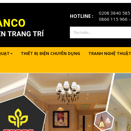
0208 3840 585
HOTLINE :
0866 115 966
–
QUẠT
THIẾT BỊ ĐIỆN CHUYÊN DỤNG
TRANH NGHỆ THUẬT