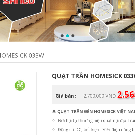
HOMESICK 033W
QUẠT TRẦN HOMESICK 03
Giá
2.5
Giá bán :
2.700.000
VNĐ
gốc
là:
2.700.0
🔔 QUẠT TRẦN ĐÈN HOMESICK VIỆT N
Nơi hội tụ thương hiệu quạt nội địa Tr
Động cơ DC, tiết kiệm 70% điện năng ti