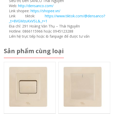
Siêu thị Đèn SANCO Thái Nguyên
Web:
http://densanco.com/
Link shopee:
https://shopee.vn/
Link tiktok:
https://www.tiktok.com/@densanco?
_t=8VGMzuKxVSL&_r=1
Địa chỉ: 291 Hoàng Văn Thụ – Thái Nguyên
Hotline: 0866115966 hoặc 0945123288
Liên hệ trực tiếp hoặc ib fanpage để được tư vấn
Sản phẩm cùng loại