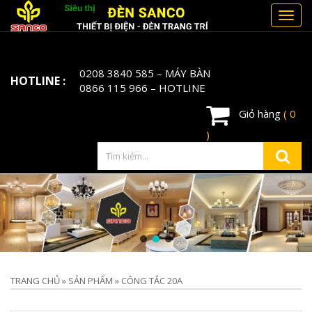
Toggl
navig
0208 3840 585
– MÁY BÀN
HOTLINE :
0866 115 966
– HOTLINE
Giỏ hàng
( 0
)
TRANG CHỦ
»
SẢN PHẨM
»
CÔNG TẮC 20A