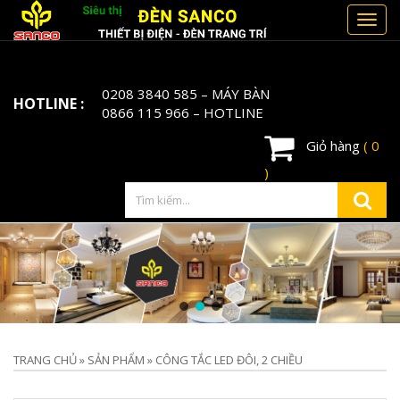
Toggl
navig
0208 3840 585
– MÁY BÀN
HOTLINE :
0866 115 966
– HOTLINE
Giỏ hàng
( 0
)
TRANG CHỦ
»
SẢN PHẨM
»
CÔNG TẮC LED ĐÔI, 2 CHIỀU