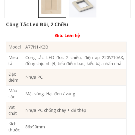
Công Tắc Led Đôi, 2 Chiều
Giá:
Liên hệ
Model
A77N1-K2B
Miêu
Công tắc LED đôi, 2 chiều, điện áp 220V/10AX,
tả
đồng chịu nhiệt, tiếp điểm bạc, kiểu bật nhấn nhả
Đặc
Nhựa PC
điểm
Màu
Mặt vàng, Hạt đen / vàng
sắc
Vật
Nhựa PC chống cháy + đế thép
chất
Kích
86x90mm
thước