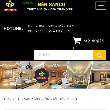
Toggl
navig
0208 3840 585
– MÁY BÀN
HOTLINE :
0866 115 966
– HOTLINE
Giỏ hàng
( 0
)
TRANG CHỦ
»
SẢN PHẨM
»
CÔNG TẮC BỐN, 2 CHIỀU