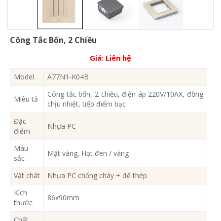
Công Tắc Bốn, 2 Chiều
Giá:
Liên hệ
Model
A77N1-K04B
Công tắc bốn, 2 chiều, điện áp 220V/10AX, đồng
Miêu tả
chịu nhiệt, tiếp điểm bạc
Đặc
Nhựa PC
điểm
Màu
Mặt vàng, Hạt đen / vàng
sắc
Vật chất
Nhựa PC chống cháy + đế thép
Kích
86x90mm
thước
Chất