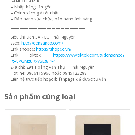
SANCO CAM KẾT
– Nhập hàng tận gốc.
– Chính sách giá tốt nhất.
– Bảo hành sửa chữa, bảo hành ánh sáng.
————————————————–
Siêu thị Đèn SANCO Thái Nguyên
Web:
http://densanco.com/
Link shopee:
https://shopee.vn/
Link tiktok:
https://www.tiktok.com/@densanco?
_t=8VGMzuKxVSL&_r=1
Địa chỉ: 291 Hoàng Văn Thụ – Thái Nguyên
Hotline: 0866115966 hoặc 0945123288
Liên hệ trực tiếp hoặc ib fanpage để được tư vấn
Sản phẩm cùng loại