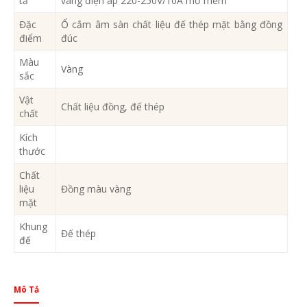
tả
vàng điện áp 220-250V/10A mở mềm
Đặc
Ổ cắm âm sàn chất liệu đế thép mặt bằng đồng
điểm
đúc
Màu
Vàng
sắc
Vật
Chất liệu đồng, đế thép
chất
Kích
thước
Chất
liệu
Đồng màu vàng
mặt
Khung
Đế thép
đế
Mô Tả