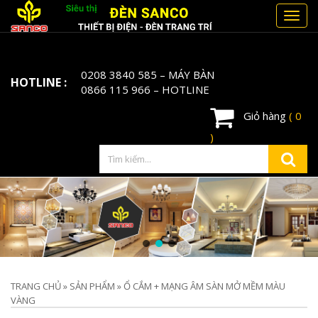
Toggl
navig
0208 3840 585
– MÁY BÀN
HOTLINE :
0866 115 966
– HOTLINE
Giỏ hàng
( 0
)
TRANG CHỦ
»
SẢN PHẨM
»
Ổ CẮM + MẠNG ÂM SÀN MỞ MỀM MÀU
VÀNG