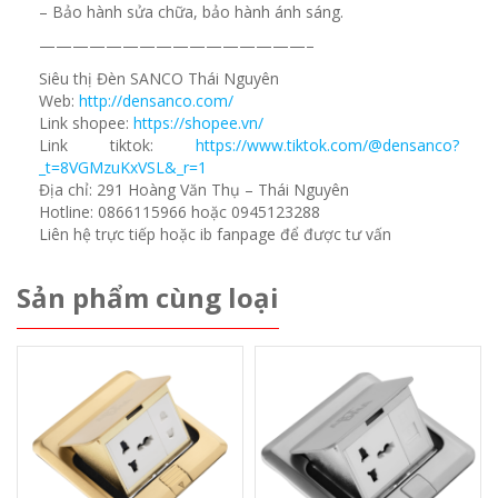
– Bảo hành sửa chữa, bảo hành ánh sáng.
————————————————–
Siêu thị Đèn SANCO Thái Nguyên
Web:
http://densanco.com/
Link shopee:
https://shopee.vn/
Link tiktok:
https://www.tiktok.com/@densanco?
_t=8VGMzuKxVSL&_r=1
Địa chỉ: 291 Hoàng Văn Thụ – Thái Nguyên
Hotline: 0866115966 hoặc 0945123288
Liên hệ trực tiếp hoặc ib fanpage để được tư vấn
Sản phẩm cùng loại