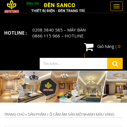
Toggl
navig
0208 3840 585
– MÁY BÀN
HOTLINE :
0866 115 966
– HOTLINE
Giỏ hàng
( 0
)
TRANG CHỦ
»
SẢN PHẨM
»
Ổ CẮM ÂM SÀN MỞ NHANH MÀU VÀNG