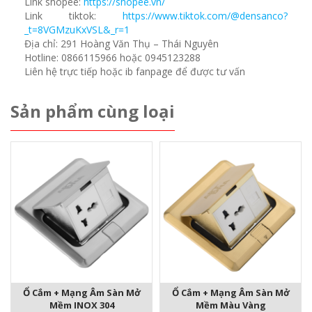
Link shopee:
https://shopee.vn/
Link tiktok:
https://www.tiktok.com/@densanco?
_t=8VGMzuKxVSL&_r=1
Địa chỉ: 291 Hoàng Văn Thụ – Thái Nguyên
Hotline: 0866115966 hoặc 0945123288
Liên hệ trực tiếp hoặc ib fanpage để được tư vấn
Sản phẩm cùng loại
Ổ Cắm + Mạng Âm Sàn Mở
Ổ Cắm + Mạng Âm Sàn Mở
Mềm INOX 304
Mềm Màu Vàng