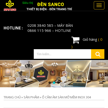
Toggl
navig
0208 3840 585
– MÁY BÀN
HOTLINE :
0866 115 966
– HOTLINE
Giỏ hàng
( 0
)
TRANG CHỦ
»
SẢN PHẨM
»
Ổ CẮM ÂM SÀN MỞ MỀM INOX 304