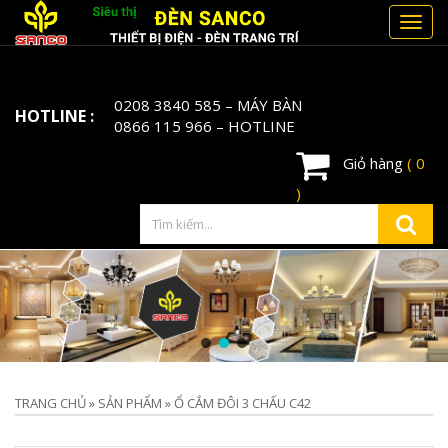
Toggl
navig
0208 3840 585
– MÁY BÀN
HOTLINE :
0866 115 966
– HOTLINE
Giỏ hàng
( 0
)
TRANG CHỦ
»
SẢN PHẨM
»
Ổ CẮM ĐÔI 3 CHẤU C42