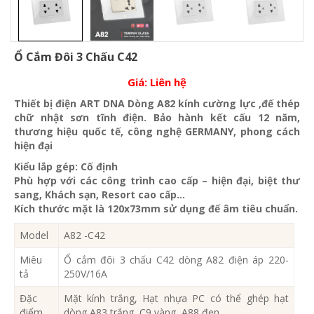
Ổ Cắm Đôi 3 Chấu C42
Giá:
Liên hệ
Thiết bị điện ART DNA Dòng A82 kính cường lực ,đế thép
chữ nhật sơn tĩnh điện. Bảo hành kết cấu 12 năm,
thương hiệu quốc tế, công nghệ GERMANY, phong cách
hiện đại
Kiểu lắp gép: Cố định
Phù hợp với các công trình cao cấp – hiện đại, biệt thư
sang, Khách sạn
, Resort cao cấp…
Kích thước mặt là 120x73mm sử dụng đế âm tiêu chuẩn.
Model
A82 -C42
Miêu
Ổ cắm đôi 3 chấu C42 dòng A82 điện áp 220-
tả
250V/16A
Đặc
Mặt kính trắng, Hạt nhựa PC có thể ghép hạt
điểm
dòng A83 trắng, C9 vàng, A88 đen