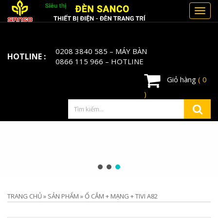
Toggl
navig
0208 3840 585
– MÁY BÀN
HOTLINE :
0866 115 966
– HOTLINE
Giỏ hàng
( 0
)
TRANG CHỦ
»
SẢN PHẨM
»
Ổ CẮM + MẠNG + TIVI A82